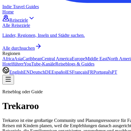
Indie Travel Guides
Home
Reiseziele
Alle Reiseziele
Länder, Regionen, Inseln und Städte suchen.
Alle durchsuchen
Regionen
Africa
Asia
Caribbean
Central America
Europe
Middle East
North Ameri
Hotelführer
YouTube-Kanäle
Reiseblogs & Guides
English
EN
Deutsch
DE
Español
ES
Français
FR
Português
PT
Reiseblog oder Guide
Trekaroo
Trekaroo ist eine großartige Community und Planungsressource für Fa
Reisen mit Kindern planen, weil die Empfehlungen danach ausgerichtet
Reiseziele, die Familienreisen organisierter, angenehmer und machbar