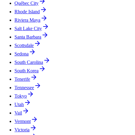
Québec City
Rhode Island
Riviera Maya
Salt Lake City
Santa Barbara
Scottsdale
Sedona
South Carolina
South Korea
Tenerife
Tennessee
Tokyo
Utah
Vail
Vermont
Victoria