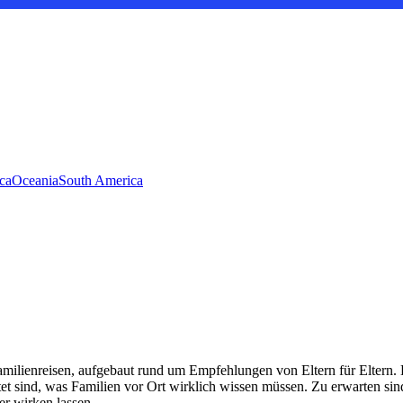
ca
Oceania
South America
milienreisen, aufgebaut rund um Empfehlungen von Eltern für Eltern. D
 sind, was Familien vor Ort wirklich wissen müssen. Zu erwarten sind 
er wirken lassen.