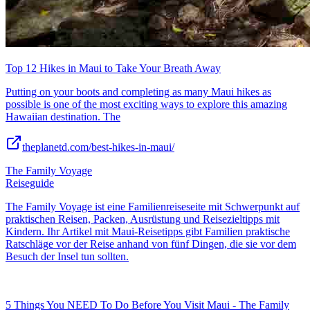
Top 12 Hikes in Maui to Take Your Breath Away
Putting on your boots and completing as many Maui hikes as
possible is one of the most exciting ways to explore this amazing
Hawaiian destination. The
theplanetd.com/best-hikes-in-maui/
The Family Voyage
Reiseguide
The Family Voyage ist eine Familienreiseseite mit Schwerpunkt auf
praktischen Reisen, Packen, Ausrüstung und Reisezieltipps mit
Kindern. Ihr Artikel mit Maui-Reisetipps gibt Familien praktische
Ratschläge vor der Reise anhand von fünf Dingen, die sie vor dem
Besuch der Insel tun sollten.
5 Things You NEED To Do Before You Visit Maui - The Family