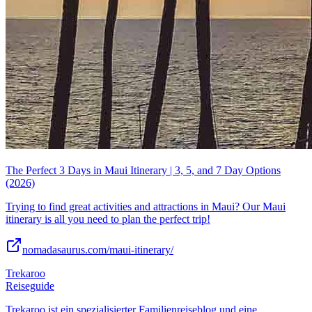
The Perfect 3 Days in Maui Itinerary | 3, 5, and 7 Day Options
(2026)
Trying to find great activities and attractions in Maui? Our Maui
itinerary is all you need to plan the perfect trip!
nomadasaurus.com/maui-itinerary/
Trekaroo
Reiseguide
Trekaroo ist ein spezialisierter Familienreiseblog und eine