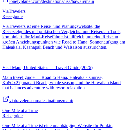
lonelyplanet.com/destinations/usa/hawaii/maui
ViaTravelers
Reiseguide
ViaTravelers ist eine Reise- und Planungswebsite, die
Reisezielguides mit praktischen Vergleichs- und Reiseplan-Tools
kombiniert. Ihr Maui-Reiseführer ist hilfreich, um eine Reise an
großen Anziehungspunkten wie Road to Hana, Sonnenaufgang am
Haleakala, Kaanapali Beach und Walsaison auszurichten.
Visit Maui, United States — Travel Guide (2026)
Maui travel guide — Road to Hana, Haleakalā sunrise,
Ka&#x27;anapali Beach, whale season, and the Hawaiian island
that balances adventure with resort relaxation.
viatravelers.com/destinations/maui/
One Mile at a Time
Reiseguide
One Mile at a Time ist eine unabhängige Website für Punkte,