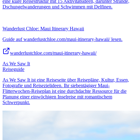
eine klare Reisestruktur mit 15 Aktivitätsideen, darunter Strände,
Dschungelwanderungen und Schwimmen mit Delfinen.
Wanderlust Chloe: Maui Itinerary Hawaii
Guide auf wanderlustchloe.com/maui-itinerary-hawaii/ lesen.
wanderlustchloe.com/maui-itinerary-hawaii/
As We Saw It
Reiseguide
As We Saw It ist eine Reiseseite über Reisepläne, Kultur, Essen,
Fotografie und Reisezielideen. Ihr siebentägiger Maui-
Flitterwochen-Reiseplan ist eine durchdachte Ressource für die
Planung einer einwöchigen Inselreise mit romantischem
Schwerpunkt.