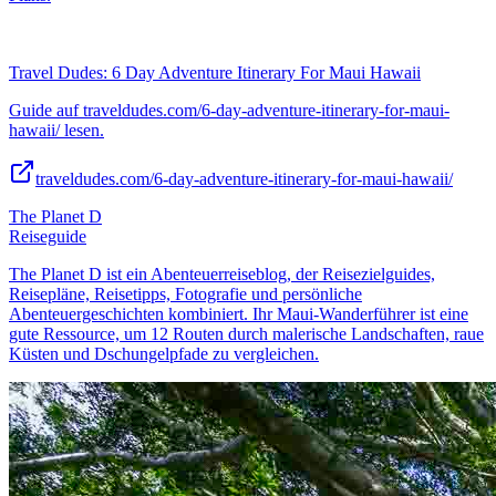
Travel Dudes: 6 Day Adventure Itinerary For Maui Hawaii
Guide auf traveldudes.com/6-day-adventure-itinerary-for-maui-
hawaii/ lesen.
traveldudes.com/6-day-adventure-itinerary-for-maui-hawaii/
The Planet D
Reiseguide
The Planet D ist ein Abenteuerreiseblog, der Reisezielguides,
Reisepläne, Reisetipps, Fotografie und persönliche
Abenteuergeschichten kombiniert. Ihr Maui-Wanderführer ist eine
gute Ressource, um 12 Routen durch malerische Landschaften, raue
Küsten und Dschungelpfade zu vergleichen.