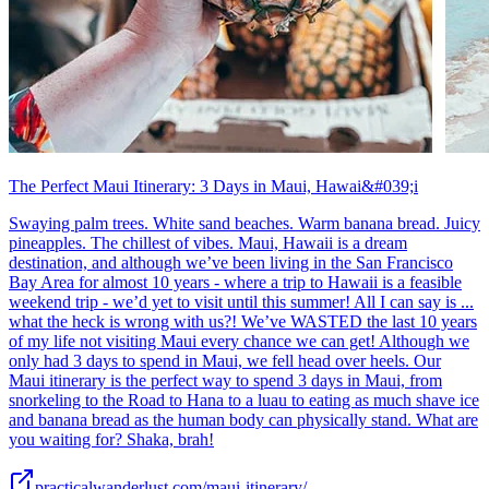
The Perfect Maui Itinerary: 3 Days in Maui, Hawai&#039;i
Swaying palm trees. White sand beaches. Warm banana bread. Juicy
pineapples. The chillest of vibes. Maui, Hawaii is a dream
destination, and although we’ve been living in the San Francisco
Bay Area for almost 10 years - where a trip to Hawaii is a feasible
weekend trip - we’d yet to visit until this summer! All I can say is ...
what the heck is wrong with us?! We’ve WASTED the last 10 years
of my life not visiting Maui every chance we can get! Although we
only had 3 days to spend in Maui, we fell head over heels. Our
Maui itinerary is the perfect way to spend 3 days in Maui, from
snorkeling to the Road to Hana to a luau to eating as much shave ice
and banana bread as the human body can physically stand. What are
you waiting for? Shaka, brah!
practicalwanderlust.com/maui-itinerary/