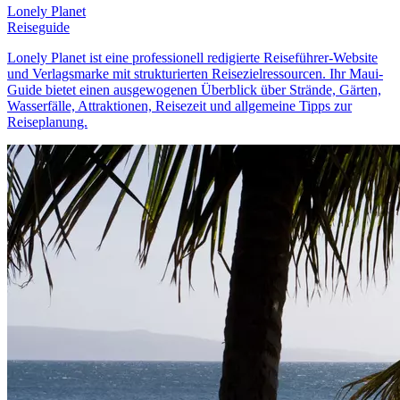
Lonely Planet
Reiseguide
Lonely Planet ist eine professionell redigierte Reiseführer-Website
und Verlagsmarke mit strukturierten Reisezielressourcen. Ihr Maui-
Guide bietet einen ausgewogenen Überblick über Strände, Gärten,
Wasserfälle, Attraktionen, Reisezeit und allgemeine Tipps zur
Reiseplanung.