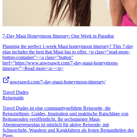
7-Day Maui Honeymoon Itinerary: One Week in Paradise
Planning the perfect 1-week Maui honeymoon itinerary? This 7-day
plan includes the best that Maui has to offer. <p class="read-more-
button-container"><a class="button"
href="https://www.aswesawit.com/7-day-maui-honeymoon-
itinerary/">Read more</a></p>
aswesawit.com/7-day-maui-honeymoon-itinerary/
Travel Dudes
Reiseguide
Travel Dudes ist eine communitygeführte Reiseseite, die
Reisezieltipps, Guides, Inspiration und praktische Ratschläge von
Beitragenden veröffentlicht. Ihr sechstägiger Maui-
Abenteuerreiseplan ist nützlich für aktive Reisende, mit
Schnorcheln, Wandern und Kajakfahren als festen Bestandteilen des
Plans.