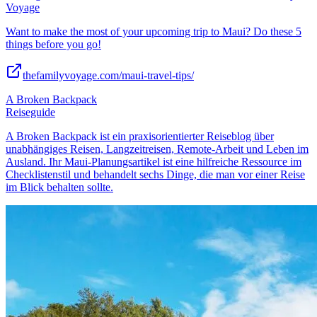
Voyage
Want to make the most of your upcoming trip to Maui? Do these 5
things before you go!
thefamilyvoyage.com/maui-travel-tips/
A Broken Backpack
Reiseguide
A Broken Backpack ist ein praxisorientierter Reiseblog über
unabhängiges Reisen, Langzeitreisen, Remote-Arbeit und Leben im
Ausland. Ihr Maui-Planungsartikel ist eine hilfreiche Ressource im
Checklistenstil und behandelt sechs Dinge, die man vor einer Reise
im Blick behalten sollte.