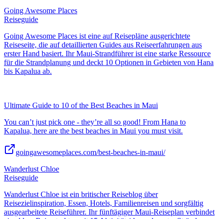
Going Awesome Places
Reiseguide
Going Awesome Places ist eine auf Reisepläne ausgerichtete
Reiseseite, die auf detaillierten Guides aus Reiseerfahrungen aus
erster Hand basiert. Ihr Maui-Strandführer ist eine starke Ressource
für die Strandplanung und deckt 10 Optionen in Gebieten von Hana
bis Kapalua ab.
Ultimate Guide to 10 of the Best Beaches in Maui
You can’t just pick one - they’re all so good! From Hana to
Kapalua, here are the best beaches in Maui you must visit.
goingawesomeplaces.com/best-beaches-in-maui/
Wanderlust Chloe
Reiseguide
Wanderlust Chloe ist ein britischer Reiseblog über
Reisezielinspiration, Essen, Hotels, Familienreisen und sorgfältig
ausgearbeitete Reiseführer. Ihr fünftägiger Maui-Reiseplan verbindet