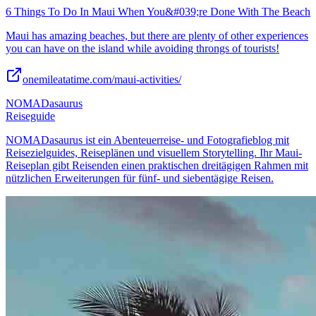
6 Things To Do In Maui When You&#039;re Done With The Beach
Maui has amazing beaches, but there are plenty of other experiences
you can have on the island while avoiding throngs of tourists!
onemileatatime.com/maui-activities/
NOMADasaurus
Reiseguide
NOMADasaurus ist ein Abenteuerreise- und Fotografieblog mit
Reisezielguides, Reiseplänen und visuellem Storytelling. Ihr Maui-
Reiseplan gibt Reisenden einen praktischen dreitägigen Rahmen mit
nützlichen Erweiterungen für fünf- und siebentägige Reisen.