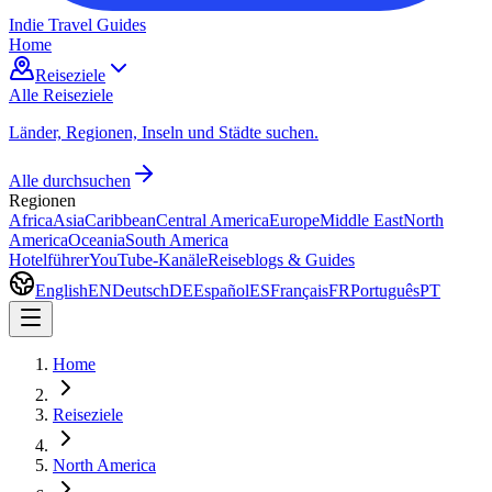
Indie Travel Guides
Home
Reiseziele
Alle Reiseziele
Länder, Regionen, Inseln und Städte suchen.
Alle durchsuchen
Regionen
Africa
Asia
Caribbean
Central America
Europe
Middle East
North
America
Oceania
South America
Hotelführer
YouTube-Kanäle
Reiseblogs & Guides
English
EN
Deutsch
DE
Español
ES
Français
FR
Português
PT
Home
Reiseziele
North America