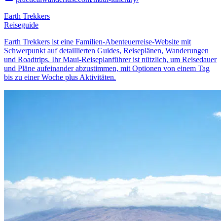
Earth Trekkers
Reiseguide
Earth Trekkers ist eine Familien-Abenteuerreise-Website mit
Schwerpunkt auf detaillierten Guides, Reiseplänen, Wanderungen
und Roadtrips. Ihr Maui-Reiseplanführer ist nützlich, um Reisedauer
und Pläne aufeinander abzustimmen, mit Optionen von einem Tag
bis zu einer Woche plus Aktivitäten.