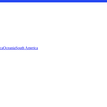
ca
Oceania
South America