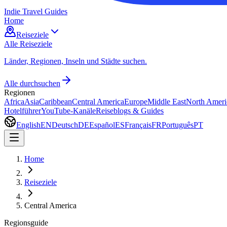
Indie Travel Guides
Home
Reiseziele
Alle Reiseziele
Länder, Regionen, Inseln und Städte suchen.
Alle durchsuchen
Regionen
Africa
Asia
Caribbean
Central America
Europe
Middle East
North Ameri
Hotelführer
YouTube-Kanäle
Reiseblogs & Guides
English
EN
Deutsch
DE
Español
ES
Français
FR
Português
PT
Home
Reiseziele
Central America
Regionsguide