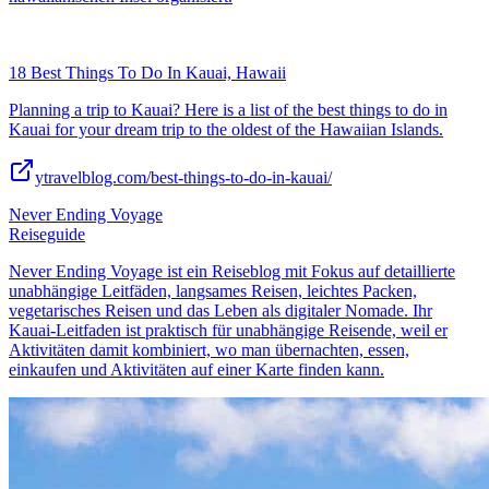
18 Best Things To Do In Kauai, Hawaii
Planning a trip to Kauai? Here is a list of the best things to do in
Kauai for your dream trip to the oldest of the Hawaiian Islands.
ytravelblog.com/best-things-to-do-in-kauai/
Never Ending Voyage
Reiseguide
Never Ending Voyage ist ein Reiseblog mit Fokus auf detaillierte
unabhängige Leitfäden, langsames Reisen, leichtes Packen,
vegetarisches Reisen und das Leben als digitaler Nomade. Ihr
Kauai-Leitfaden ist praktisch für unabhängige Reisende, weil er
Aktivitäten damit kombiniert, wo man übernachten, essen,
einkaufen und Aktivitäten auf einer Karte finden kann.