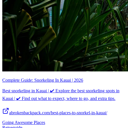
Complete Guide: Snorkeling In Kauai | 2026
Best snorkeling in Kauai | ✔️ Explore the best snorkeling spots in
Kauai | ✔️ Find out what to expect, where to go, and extra tips.
abrokenbackpack.com/best-places-to-snorkel-in-kauai/
Going Awesome Places
Reiseguide