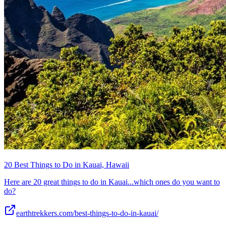
20 Best Things to Do in Kauai, Hawaii
Here are 20 great things to do in Kauai...which ones do you want to
do?
earthtrekkers.com/best-things-to-do-in-kauai/