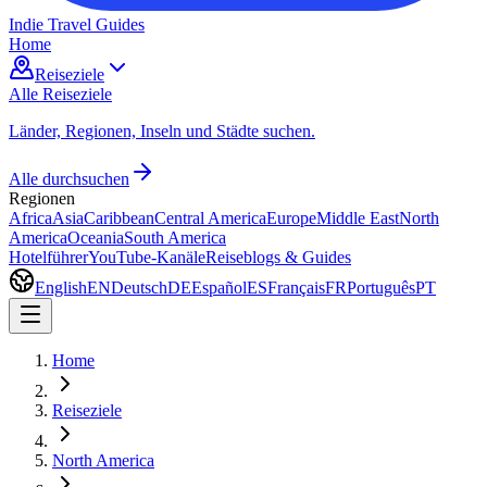
Indie Travel Guides
Home
Reiseziele
Alle Reiseziele
Länder, Regionen, Inseln und Städte suchen.
Alle durchsuchen
Regionen
Africa
Asia
Caribbean
Central America
Europe
Middle East
North
America
Oceania
South America
Hotelführer
YouTube-Kanäle
Reiseblogs & Guides
English
EN
Deutsch
DE
Español
ES
Français
FR
Português
PT
Home
Reiseziele
North America