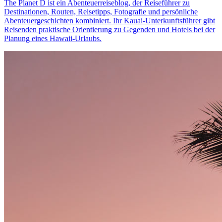
The Planet D ist ein Abenteuerreiseblog, der Reiseführer zu
Destinationen, Routen, Reisetipps, Fotografie und persönliche
Abenteuergeschichten kombiniert. Ihr Kauai-Unterkunftsführer gibt
Reisenden praktische Orientierung zu Gegenden und Hotels bei der
Planung eines Hawaii-Urlaubs.