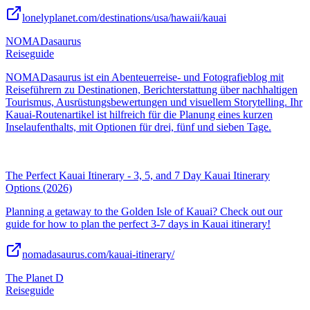
lonelyplanet.com/destinations/usa/hawaii/kauai
NOMADasaurus
Reiseguide
NOMADasaurus ist ein Abenteuerreise- und Fotografieblog mit
Reiseführern zu Destinationen, Berichterstattung über nachhaltigen
Tourismus, Ausrüstungsbewertungen und visuellem Storytelling. Ihr
Kauai-Routenartikel ist hilfreich für die Planung eines kurzen
Inselaufenthalts, mit Optionen für drei, fünf und sieben Tage.
The Perfect Kauai Itinerary - 3, 5, and 7 Day Kauai Itinerary
Options (2026)
Planning a getaway to the Golden Isle of Kauai? Check out our
guide for how to plan the perfect 3-7 days in Kauai itinerary!
nomadasaurus.com/kauai-itinerary/
The Planet D
Reiseguide