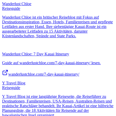
Wanderlust Chloe
Reiseguide
Wanderlust Chloe ist ein britischer Reiseblog mit Fokus auf
Destinationsinspiration, Essen, Hotels, Familienreisen und gepflegte
Leitfäden aus erster Hand. Ihre siebentägige Kauai-Route ist ein
ausgearbeiteter Leitfaden zu 15 Aktivitäten, darunter
Küstenlandschaften, Strände und State Parks.
Wanderlust Chloe: 7 Day Kauai Itinerary
Guide auf wanderlustchloe.com/7-day-kauai-itinerary/ lesen.
wanderlustchloe.com/7-day-kauai-itinerary/
Y Travel Blog
Reiseguide
Y Travel Blog ist eine langjährige Reiseseite, die Reiseführer zu
Destinationen, Familienreisen, USA-Reisen, Australien-Reisen und
praktische Ratschläge behandelt. Ihr Kauai-Artikel ist eine hilfreiche
Planungsliste, die 18 Aktivitäten für Reisende auf der
hawaiianischen Insel organisiert.