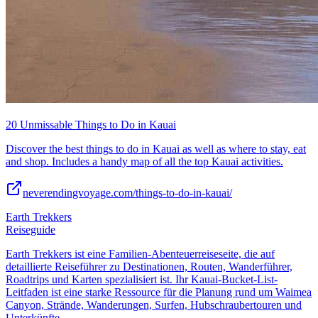
20 Unmissable Things to Do in Kauai
Discover the best things to do in Kauai as well as where to stay, eat
and shop. Includes a handy map of all the top Kauai activities.
neverendingvoyage.com/things-to-do-in-kauai/
Earth Trekkers
Reiseguide
Earth Trekkers ist eine Familien-Abenteuerreiseseite, die auf
detaillierte Reiseführer zu Destinationen, Routen, Wanderführer,
Roadtrips und Karten spezialisiert ist. Ihr Kauai-Bucket-List-
Leitfaden ist eine starke Ressource für die Planung rund um Waimea
Canyon, Strände, Wanderungen, Surfen, Hubschraubertouren und
Unterkünfte.