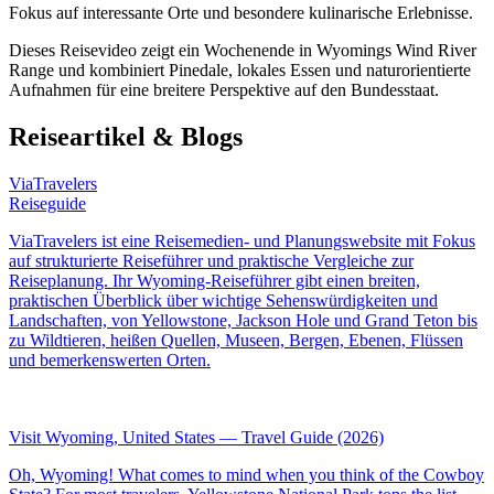
Fokus auf interessante Orte und besondere kulinarische Erlebnisse.
Dieses Reisevideo zeigt ein Wochenende in Wyomings Wind River
Range und kombiniert Pinedale, lokales Essen und naturorientierte
Aufnahmen für eine breitere Perspektive auf den Bundesstaat.
Reiseartikel & Blogs
ViaTravelers
Reiseguide
ViaTravelers ist eine Reisemedien- und Planungswebsite mit Fokus
auf strukturierte Reiseführer und praktische Vergleiche zur
Reiseplanung. Ihr Wyoming-Reiseführer gibt einen breiten,
praktischen Überblick über wichtige Sehenswürdigkeiten und
Landschaften, von Yellowstone, Jackson Hole und Grand Teton bis
zu Wildtieren, heißen Quellen, Museen, Bergen, Ebenen, Flüssen
und bemerkenswerten Orten.
Visit Wyoming, United States — Travel Guide (2026)
Oh, Wyoming! What comes to mind when you think of the Cowboy