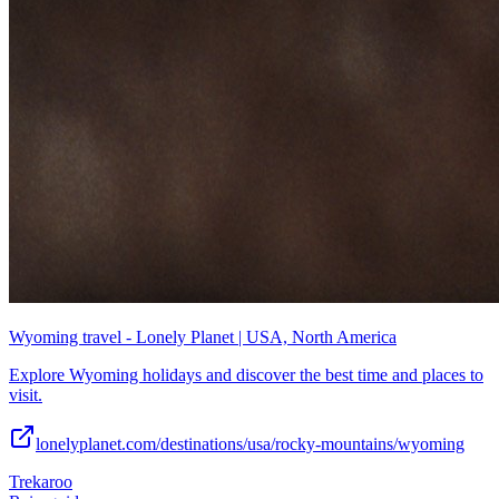
Wyoming travel - Lonely Planet | USA, North America
Explore Wyoming holidays and discover the best time and places to
visit.
lonelyplanet.com/destinations/usa/rocky-mountains/wyoming
Trekaroo