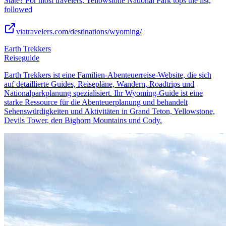
State? For most travelers, Yellowstone National Park tops the list,
followed
viatravelers.com/destinations/wyoming/
Earth Trekkers
Reiseguide
Earth Trekkers ist eine Familien-Abenteuerreise-Website, die sich
auf detaillierte Guides, Reisepläne, Wandern, Roadtrips und
Nationalparkplanung spezialisiert. Ihr Wyoming-Guide ist eine
starke Ressource für die Abenteuerplanung und behandelt
Sehenswürdigkeiten und Aktivitäten in Grand Teton, Yellowstone,
Devils Tower, den Bighorn Mountains und Cody.