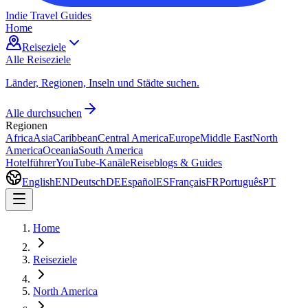
Indie Travel Guides
Home
Reiseziele
Alle Reiseziele
Länder, Regionen, Inseln und Städte suchen.
Alle durchsuchen
Regionen
Africa
Asia
Caribbean
Central America
Europe
Middle East
North
America
Oceania
South America
Hotelführer
YouTube-Kanäle
Reiseblogs & Guides
English
EN
Deutsch
DE
Español
ES
Français
FR
Português
PT
Home
Reiseziele
North America