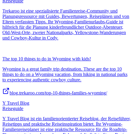
Reiseguide
Trekaroo ist eine spezialisierte Familienreise-Community und
Planungsressource mit Guides, Bewertungen, Reiseplänen und von
Eltern verfassten Tipps. Ihr Wyoming-Familienurlaubs-Guide ist
hilfreich für die Planung kinderfreundlicher Outdoor-Abenteuer,
Old-West-Orte, zweier Nationalparks, Yellowstone-Wanderungen
und Cowboy-Kultur in Cody.
The top 10 things to do in Wyoming with kids!
Wyoming is a great family trip destination. These are the top 10
things to do on a Wyoming vacation, from hiking in national parks
to experiencing authentic cowboy culture.
blog.trekaroo.com/top-10-things-families-wyoming/
Y Travel Blog
Reiseguide
Y Travel Blog ist ein familienorientierter Reiseblog, der Reiseführer,
Reisetipps und praktische Reiseinspiration bietet. Ihr Wyoming-
Familienreiseplaner ist eine praktische Ressource für die Roadtrip-