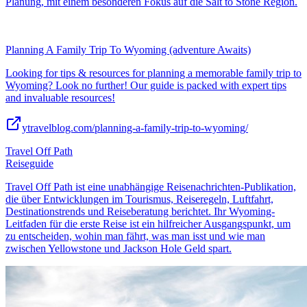
Planung, mit einem besonderen Fokus auf die Salt to Stone Region.
Planning A Family Trip To Wyoming (adventure Awaits)
Looking for tips & resources for planning a memorable family trip to
Wyoming? Look no further! Our guide is packed with expert tips
and invaluable resources!
ytravelblog.com/planning-a-family-trip-to-wyoming/
Travel Off Path
Reiseguide
Travel Off Path ist eine unabhängige Reisenachrichten-Publikation,
die über Entwicklungen im Tourismus, Reiseregeln, Luftfahrt,
Destinationstrends und Reiseberatung berichtet. Ihr Wyoming-
Leitfaden für die erste Reise ist ein hilfreicher Ausgangspunkt, um
zu entscheiden, wohin man fährt, was man isst und wie man
zwischen Yellowstone und Jackson Hole Geld spart.