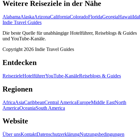
Weitere Reiseziele in der Nähe
Alabama
Alaska
Arizona
California
Colorado
Florida
Georgia
Hawaii
Ida
Indie Travel Guides
Die beste Quelle für unabhängige Hotelführer, Reiseblogs & Guides
und YouTube-Kanäle.
Copyright 2026 Indie Travel Guides
Entdecken
Reiseziele
Hotelführer
YouTube-Kanäle
Reiseblogs & Guides
Regionen
Africa
Asia
Caribbean
Central America
Europe
Middle East
North
America
Oceania
South America
Website
Über uns
Kontakt
Datenschutzerklärung
Nutzungsbedingungen