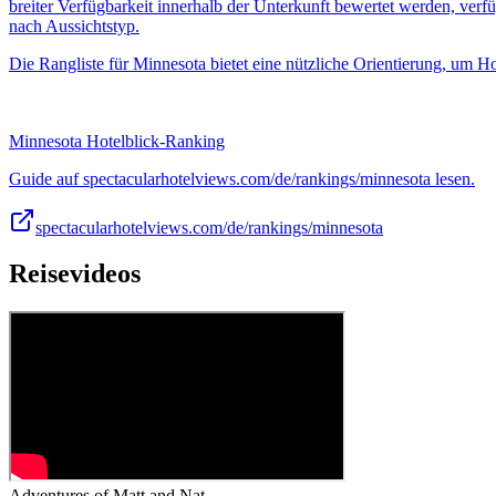
breiter Verfügbarkeit innerhalb der Unterkunft bewertet werden, ver
nach Aussichtstyp.
Die Rangliste für Minnesota bietet eine nützliche Orientierung, um Ho
Minnesota Hotelblick-Ranking
Guide auf spectacularhotelviews.com/de/rankings/minnesota lesen.
spectacularhotelviews.com/de/rankings/minnesota
Reisevideos
Adventures of Matt and Nat