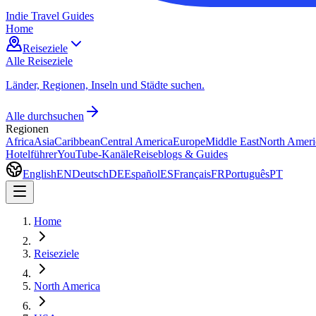
Indie Travel Guides
Home
Reiseziele
Alle Reiseziele
Länder, Regionen, Inseln und Städte suchen.
Alle durchsuchen
Regionen
Africa
Asia
Caribbean
Central America
Europe
Middle East
North Ameri
Hotelführer
YouTube-Kanäle
Reiseblogs & Guides
English
EN
Deutsch
DE
Español
ES
Français
FR
Português
PT
Home
Reiseziele
North America