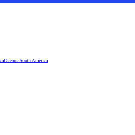
ca
Oceania
South America