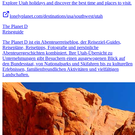
Explore Utah holidays and discover the best time and places to visit.
lonelyplanet.com/destinations/usa/southwest/utah
The Planet D
Reiseguide
The Planet D ist ein Abenteuerreiseblog, der Reiseziel-Guides,
Reisepläne, Reisetipps, Fotografie und persönliche
Abenteuergeschichten kombiniert. Ihre Utah-Übersicht zu
Unternehmungen gibt Besuchern einen ausgewogenen Blick auf
den Bundesstaat, von Nationalparks und Skifahren bis zu kulturellen
Erlebnissen, familienfreundlichen Aktivitäten und vielfältigen
Landschaften.