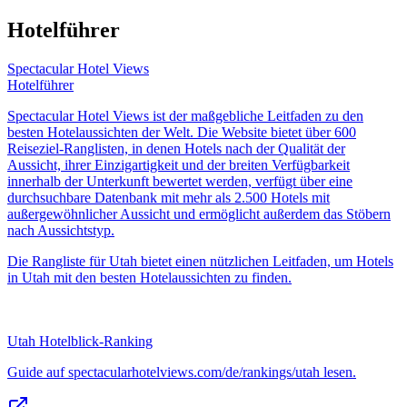
Hotelführer
Spectacular Hotel Views
Hotelführer
Spectacular Hotel Views ist der maßgebliche Leitfaden zu den
besten Hotelaussichten der Welt. Die Website bietet über 600
Reiseziel-Ranglisten, in denen Hotels nach der Qualität der
Aussicht, ihrer Einzigartigkeit und der breiten Verfügbarkeit
innerhalb der Unterkunft bewertet werden, verfügt über eine
durchsuchbare Datenbank mit mehr als 2.500 Hotels mit
außergewöhnlicher Aussicht und ermöglicht außerdem das Stöbern
nach Aussichtstyp.
Die Rangliste für Utah bietet einen nützlichen Leitfaden, um Hotels
in Utah mit den besten Hotelaussichten zu finden.
Utah Hotelblick-Ranking
Guide auf spectacularhotelviews.com/de/rankings/utah lesen.