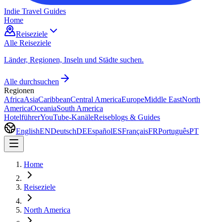
Indie Travel Guides
Home
Reiseziele
Alle Reiseziele
Länder, Regionen, Inseln und Städte suchen.
Alle durchsuchen
Regionen
Africa
Asia
Caribbean
Central America
Europe
Middle East
North
America
Oceania
South America
Hotelführer
YouTube-Kanäle
Reiseblogs & Guides
English
EN
Deutsch
DE
Español
ES
Français
FR
Português
PT
Home
Reiseziele
North America