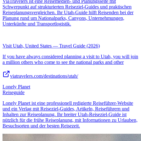
ViaTravelers ist eine Reisemedien- und Planungsseite mit
Schwerpunkt auf strukturierten Reiseziel-Guides und praktischen
Reiseplanungsvergleichen. Ihr Utah-Guide hilft Reisenden bei der
Planung rund um Nationalparks, Canyons, Unternehmungen,
Unterkünfte und Transportlogistik.
Visit Utah, United States — Travel Guide (2026)
If you have always considered planning a visit to Utah, you will join
a million others who come to see the national parks and other
viatravelers.com/destinations/utah/
Lonely Planet
Reiseguide
Lonely Planet ist eine professionell redigierte Reiseführer-Website
und ein Verlag mit Reiseziel-Guides, Artikeln, Reiseführern und
Inhalten zur Reiseplanung. Ihr breiter Utah-Reiseziel-Guide ist
nützlich für die frühe Reiseplanung, mit Informationen zu Urlauben,
Besuchsorten und der besten Reisezeit.