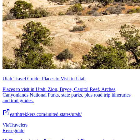
Utah Travel Guide: Places to Visit in Utah
Places to visit in Utah: Zion, Bryce, Capitol Reef, Arches,
Canyonlands National Parks, state parks, plus road trip itineraries
and trail guides.
earthtrekkers.com/united-states/utah/
ViaTravelers
Reiseguide