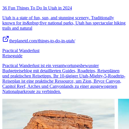
36 Fun Things To Do In Utah in 2024
Utah is a state of fun, sun, and stunning scenery. Traditionally
known for its&nbsp;five national parks, Utah has spectacular hiking
trails and natural
theplanetd.com/things-to-do-in-utah/
Practical Wanderlust
Reiseguide
Practical Wanderlust ist ein verantwortungsbewusster
Budgetreiseblog mit detaillierten Guides, Roadtrips, Reiseplänen
und praktischen Reisetipps. Ihr 10-tägiger Utah-Mighty-5-Roadtrip-
Reiseplan ist eine praktische Ressource, um Zion, Bryce Canyon,
Capitol Reef, Arches und Canyonlands zu einer ausgewogenen
Nationalparkroute zu verbinden.