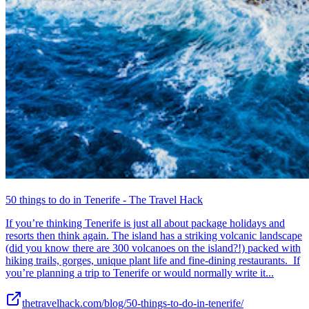
50 things to do in Tenerife - The Travel Hack
If you’re thinking Tenerife is just all about package holidays and
resorts then think again. The island has a striking volcanic landscape
(did you know there are 300 volcanoes on the island?!) packed with
hiking trails, gorges, unique plant life and fine-dining restaurants. If
you’re planning a trip to Tenerife or would normally write it...
thetravelhack.com/blog/50-things-to-do-in-tenerife/