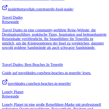
insidethetravellab.com/tenerife-food-guide/
Travel Dudes
Reiseguide
Travel Dudes ist eine community-geführte Reise-Website, die
Destinationsführer, praktische Tipps, Inspiration und beitragsbasierte
Reiseinhalte veröffentlicht. Ihr Strandführer für Teneriffa ist
nützlich, um die Küstenoptionen der Insel zu vergleichen, darunter
sowohl goldene Sandstrände als auch schwarze Sandstrände.
Travel Dudes: Best Beaches In Tenerife
Guide auf traveldudes.com/best-beaches-in-tenerife/ lesen.
traveldudes.com/best-beaches-in-tenerife/
Lonely Planet
Reiseguide
Lonely Planet ist eine große Reiseführer-Marke mit professionell
redigierten Destinationsführern, Reiseartikeln, Büchern und