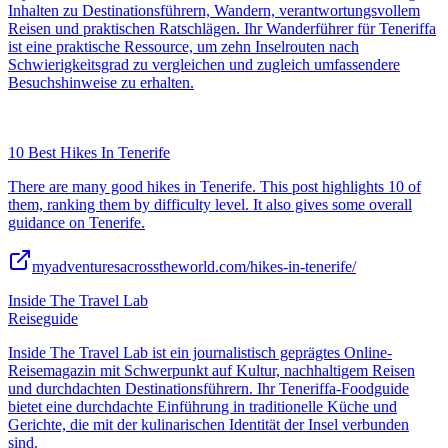
Inhalten zu Destinationsführern, Wandern, verantwortungsvollem
Reisen und praktischen Ratschlägen. Ihr Wanderführer für Teneriffa
ist eine praktische Ressource, um zehn Inselrouten nach
Schwierigkeitsgrad zu vergleichen und zugleich umfassendere
Besuchshinweise zu erhalten.
10 Best Hikes In Tenerife
There are many good hikes in Tenerife. This post highlights 10 of
them, ranking them by difficulty level. It also gives some overall
guidance on Tenerife.
myadventuresacrosstheworld.com/hikes-in-tenerife/
Inside The Travel Lab
Reiseguide
Inside The Travel Lab ist ein journalistisch geprägtes Online-
Reisemagazin mit Schwerpunkt auf Kultur, nachhaltigem Reisen
und durchdachten Destinationsführern. Ihr Teneriffa-Foodguide
bietet eine durchdachte Einführung in traditionelle Küche und
Gerichte, die mit der kulinarischen Identität der Insel verbunden
sind.