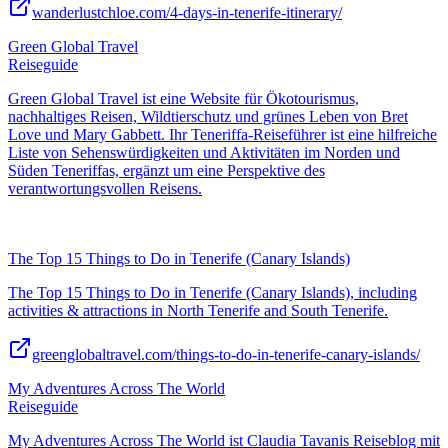
wanderlustchloe.com/4-days-in-tenerife-itinerary/
Green Global Travel
Reiseguide
Green Global Travel ist eine Website für Ökotourismus,
nachhaltiges Reisen, Wildtierschutz und grünes Leben von Bret
Love und Mary Gabbett. Ihr Teneriffa-Reiseführer ist eine hilfreiche
Liste von Sehenswürdigkeiten und Aktivitäten im Norden und
Süden Teneriffas, ergänzt um eine Perspektive des
verantwortungsvollen Reisens.
The Top 15 Things to Do in Tenerife (Canary Islands)
The Top 15 Things to Do in Tenerife (Canary Islands), including
activities & attractions in North Tenerife and South Tenerife.
greenglobaltravel.com/things-to-do-in-tenerife-canary-islands/
My Adventures Across The World
Reiseguide
My Adventures Across The World ist Claudia Tavanis Reiseblog mit