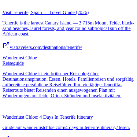
Visit Tenerife, Spain — Travel Guide (2026)
Tenerife is the largest Canary Island — 3,715m Mount Teide, black-
sand beaches, laurel forests, and year-round subtropical sun off the
African coast.
viatravelers.com/destinations/tenerife/
Wanderlust Chloe
Reiseguide
Wanderlust Chloe ist ein britischer Reiseblog über
Destinationsinspiration, Essen, Hotels, Familienreisen und sorgfältig
aufbereitete persönliche Reiseführer. Ihre viertägige Teneriffa-
Reiseroute bietet Reisenden einen ausgewogenen Plan mit
Wanderungen am Teide, Orten, Stränden und Inselaktivitäten.
Wanderlust Chloe: 4 Days In Tenerife Itinerary
Guide auf wanderlustchloe.com/4-days-in-tenerife-itinerary/ lesen.