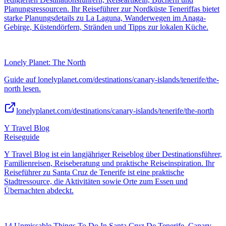
Planungsressourcen. Ihr Reiseführer zur Nordküste Teneriffas bietet
starke Planungsdetails zu La Laguna, Wanderwegen im Anaga-
Gebirge, Küstendörfern, Stränden und Tipps zur lokalen Küche.
Lonely Planet: The North
Guide auf lonelyplanet.com/destinations/canary-islands/tenerife/the-
north lesen.
lonelyplanet.com/destinations/canary-islands/tenerife/the-north
Y Travel Blog
Reiseguide
Y Travel Blog ist ein langjähriger Reiseblog über Destinationsführer,
Familienreisen, Reiseberatung und praktische Reiseinspiration. Ihr
Reiseführer zu Santa Cruz de Tenerife ist eine praktische
Stadtressource, die Aktivitäten sowie Orte zum Essen und
Übernachten abdeckt.
14 Unmissable Things To Do In Santa Cruz De Tenerife, Canary