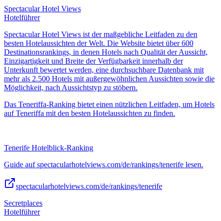
Spectacular Hotel Views
Hotelführer
Spectacular Hotel Views ist der maßgebliche Leitfaden zu den
besten Hotelaussichten der Welt. Die Website bietet über 600
Destinationsrankings, in denen Hotels nach Qualität der Aussicht,
Einzigartigkeit und Breite der Verfügbarkeit innerhalb der
Unterkunft bewertet werden, eine durchsuchbare Datenbank mit
mehr als 2.500 Hotels mit außergewöhnlichen Aussichten sowie die
Möglichkeit, nach Aussichtstyp zu stöbern.
Das Teneriffa-Ranking bietet einen nützlichen Leitfaden, um Hotels
auf Teneriffa mit den besten Hotelaussichten zu finden.
Tenerife Hotelblick-Ranking
Guide auf spectacularhotelviews.com/de/rankings/tenerife lesen.
spectacularhotelviews.com/de/rankings/tenerife
Secretplaces
Hotelführer