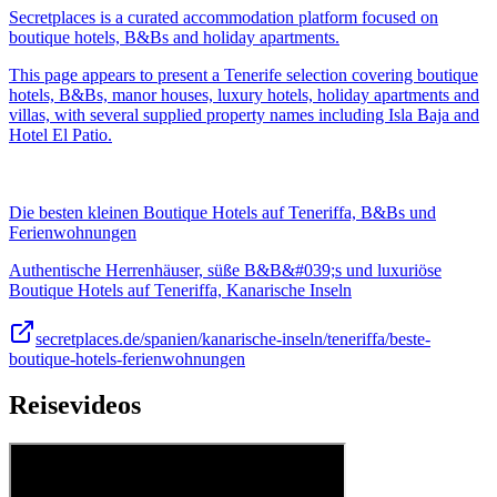
Secretplaces is a curated accommodation platform focused on
boutique hotels, B&Bs and holiday apartments.
This page appears to present a Tenerife selection covering boutique
hotels, B&Bs, manor houses, luxury hotels, holiday apartments and
villas, with several supplied property names including Isla Baja and
Hotel El Patio.
Die besten kleinen Boutique Hotels auf Teneriffa, B&Bs und
Ferienwohnungen
Authentische Herrenhäuser, süße B&B&#039;s und luxuriöse
Boutique Hotels auf Teneriffa, Kanarische Inseln
secretplaces.de/spanien/kanarische-inseln/teneriffa/beste-
boutique-hotels-ferienwohnungen
Reisevideos