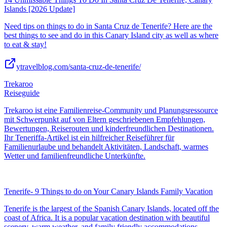
Islands [2026 Update]
Need tips on things to do in Santa Cruz de Tenerife? Here are the
best things to see and do in this Canary Island city as well as where
to eat & stay!
ytravelblog.com/santa-cruz-de-tenerife/
Trekaroo
Reiseguide
Trekaroo ist eine Familienreise-Community und Planungsressource
mit Schwerpunkt auf von Eltern geschriebenen Empfehlungen,
Bewertungen, Reiserouten und kinderfreundlichen Destinationen.
Ihr Teneriffa-Artikel ist ein hilfreicher Reiseführer für
Familienurlaube und behandelt Aktivitäten, Landschaft, warmes
Wetter und familienfreundliche Unterkünfte.
Tenerife- 9 Things to do on Your Canary Islands Family Vacation
Tenerife is the largest of the Spanish Canary Islands, located off the
coast of Africa. It is a popular vacation destination with beautiful
scenery, warm weather, and family friendly accommodations.