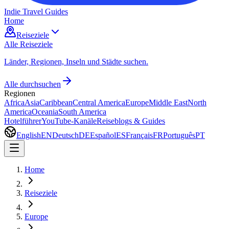
Indie Travel Guides
Home
Reiseziele
Alle Reiseziele
Länder, Regionen, Inseln und Städte suchen.
Alle durchsuchen
Regionen
Africa
Asia
Caribbean
Central America
Europe
Middle East
North
America
Oceania
South America
Hotelführer
YouTube-Kanäle
Reiseblogs & Guides
English
EN
Deutsch
DE
Español
ES
Français
FR
Português
PT
Home
Reiseziele
Europe