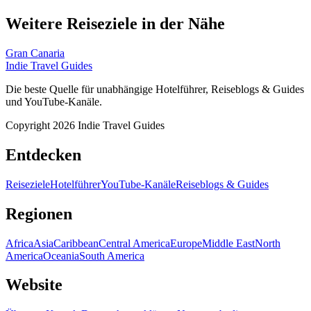
Weitere Reiseziele in der Nähe
Gran Canaria
Indie Travel Guides
Die beste Quelle für unabhängige Hotelführer, Reiseblogs & Guides
und YouTube-Kanäle.
Copyright 2026 Indie Travel Guides
Entdecken
Reiseziele
Hotelführer
YouTube-Kanäle
Reiseblogs & Guides
Regionen
Africa
Asia
Caribbean
Central America
Europe
Middle East
North
America
Oceania
South America
Website