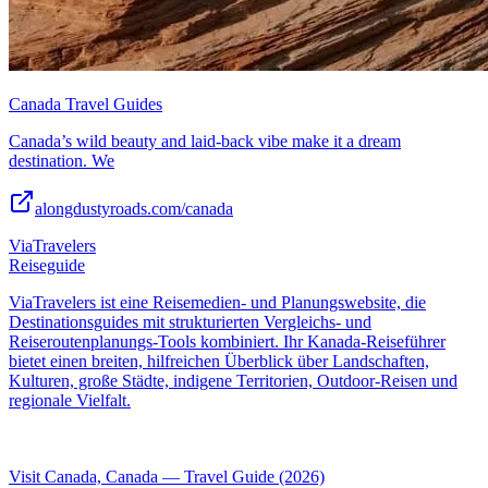
Canada Travel Guides
Canada’s wild beauty and laid-back vibe make it a dream
destination. We
alongdustyroads.com/canada
ViaTravelers
Reiseguide
ViaTravelers ist eine Reisemedien- und Planungswebsite, die
Destinationsguides mit strukturierten Vergleichs- und
Reiseroutenplanungs-Tools kombiniert. Ihr Kanada-Reiseführer
bietet einen breiten, hilfreichen Überblick über Landschaften,
Kulturen, große Städte, indigene Territorien, Outdoor-Reisen und
regionale Vielfalt.
Visit Canada, Canada — Travel Guide (2026)