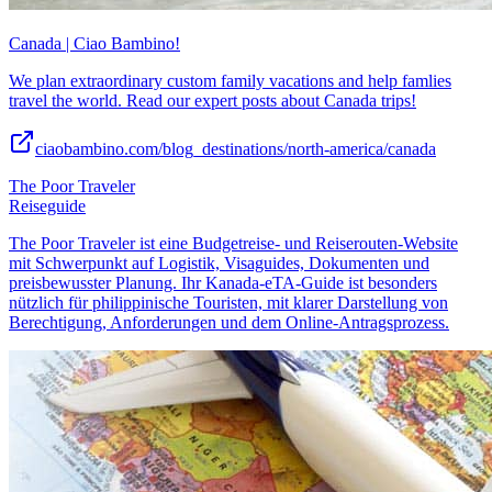
Canada | Ciao Bambino!
We plan extraordinary custom family vacations and help famlies
travel the world. Read our expert posts about Canada trips!
ciaobambino.com/blog_destinations/north-america/canada
The Poor Traveler
Reiseguide
The Poor Traveler ist eine Budgetreise- und Reiserouten-Website
mit Schwerpunkt auf Logistik, Visaguides, Dokumenten und
preisbewusster Planung. Ihr Kanada-eTA-Guide ist besonders
nützlich für philippinische Touristen, mit klarer Darstellung von
Berechtigung, Anforderungen und dem Online-Antragsprozess.