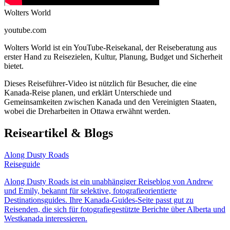
Wolters World
youtube.com
Wolters World ist ein YouTube-Reisekanal, der Reiseberatung aus
erster Hand zu Reisezielen, Kultur, Planung, Budget und Sicherheit
bietet.
Dieses Reiseführer-Video ist nützlich für Besucher, die eine
Kanada-Reise planen, und erklärt Unterschiede und
Gemeinsamkeiten zwischen Kanada und den Vereinigten Staaten,
wobei die Dreharbeiten in Ottawa erwähnt werden.
Reiseartikel & Blogs
Along Dusty Roads
Reiseguide
Along Dusty Roads ist ein unabhängiger Reiseblog von Andrew
und Emily, bekannt für selektive, fotografieorientierte
Destinationsguides. Ihre Kanada-Guides-Seite passt gut zu
Reisenden, die sich für fotografiegestützte Berichte über Alberta und
Westkanada interessieren.