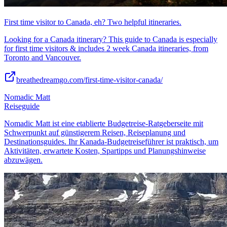
First time visitor to Canada, eh? Two helpful itineraries.
Looking for a Canada itinerary? This guide to Canada is especially
for first time visitors & includes 2 week Canada itineraries, from
Toronto and Vancouver.
breathedreamgo.com/first-time-visitor-canada/
Nomadic Matt
Reiseguide
Nomadic Matt ist eine etablierte Budgetreise-Ratgeberseite mit
Schwerpunkt auf günstigerem Reisen, Reiseplanung und
Destinationsguides. Ihr Kanada-Budgetreiseführer ist praktisch, um
Aktivitäten, erwartete Kosten, Spartipps und Planungshinweise
abzuwägen.