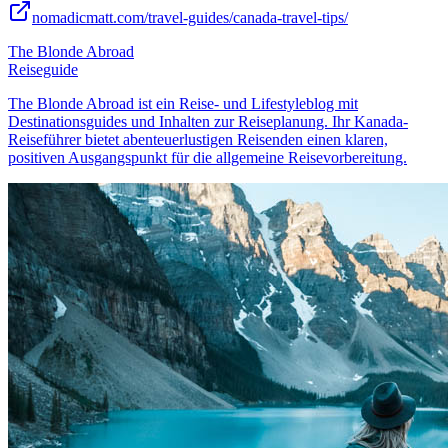
nomadicmatt.com/travel-guides/canada-travel-tips/
The Blonde Abroad
Reiseguide
The Blonde Abroad ist ein Reise- und Lifestyleblog mit
Destinationsguides und Inhalten zur Reiseplanung. Ihr Kanada-
Reiseführer bietet abenteuerlustigen Reisenden einen klaren,
positiven Ausgangspunkt für die allgemeine Reisevorbereitung.