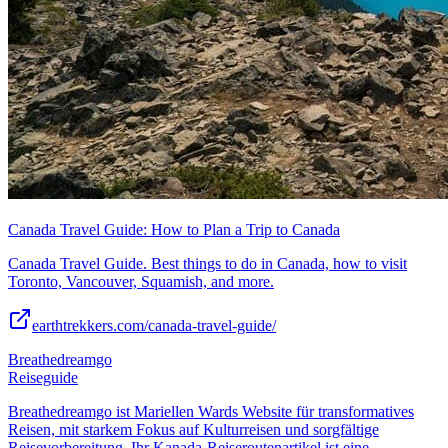
Canada Travel Guide: How to Plan a Trip to Canada
Canada Travel Guide. Best things to do in Canada, how to visit
Toronto, Vancouver, Squamish, and more.
earthtrekkers.com/canada-travel-guide/
Breathedreamgo
Reiseguide
Breathedreamgo ist Mariellen Wards Website für transformatives
Reisen, mit starkem Fokus auf Kulturreisen und sorgfältige
Reisevorbereitung. Ihr Kanada-Reiseroutenartikel ist eine