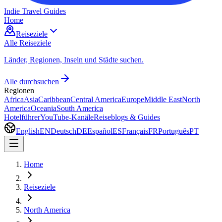
Indie Travel Guides
Home
Reiseziele
Alle Reiseziele
Länder, Regionen, Inseln und Städte suchen.
Alle durchsuchen
Regionen
Africa
Asia
Caribbean
Central America
Europe
Middle East
North
America
Oceania
South America
Hotelführer
YouTube-Kanäle
Reiseblogs & Guides
English
EN
Deutsch
DE
Español
ES
Français
FR
Português
PT
Home
Reiseziele
North America