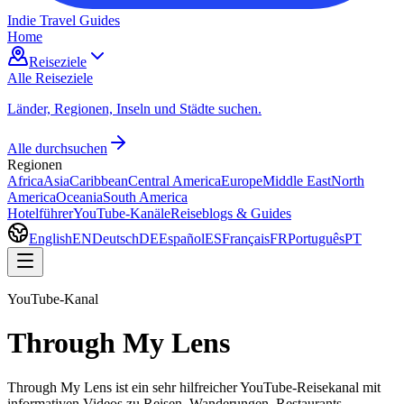
Indie Travel Guides
Home
Reiseziele
Alle Reiseziele
Länder, Regionen, Inseln und Städte suchen.
Alle durchsuchen
Regionen
Africa
Asia
Caribbean
Central America
Europe
Middle East
North
America
Oceania
South America
Hotelführer
YouTube-Kanäle
Reiseblogs & Guides
English
EN
Deutsch
DE
Español
ES
Français
FR
Português
PT
YouTube-Kanal
Through My Lens
Through My Lens ist ein sehr hilfreicher YouTube-Reisekanal mit
informativen Videos zu Reisen, Wanderungen, Restaurants,