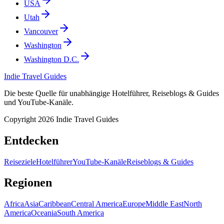
USA
Utah
Vancouver
Washington
Washington D.C.
Indie Travel Guides
Die beste Quelle für unabhängige Hotelführer, Reiseblogs & Guides
und YouTube-Kanäle.
Copyright 2026 Indie Travel Guides
Entdecken
Reiseziele
Hotelführer
YouTube-Kanäle
Reiseblogs & Guides
Regionen
Africa
Asia
Caribbean
Central America
Europe
Middle East
North
America
Oceania
South America