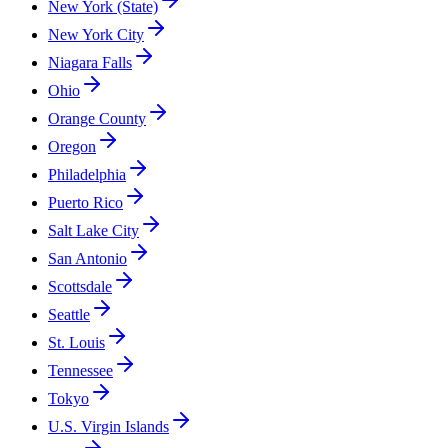
New York (State)
New York City
Niagara Falls
Ohio
Orange County
Oregon
Philadelphia
Puerto Rico
Salt Lake City
San Antonio
Scottsdale
Seattle
St. Louis
Tennessee
Tokyo
U.S. Virgin Islands