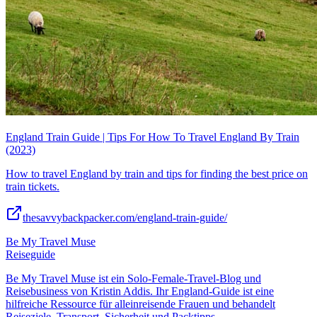
England Train Guide | Tips For How To Travel England By Train
(2023)
How to travel England by train and tips for finding the best price on
train tickets.
thesavvybackpacker.com/england-train-guide/
Be My Travel Muse
Reiseguide
Be My Travel Muse ist ein Solo-Female-Travel-Blog und
Reisebusiness von Kristin Addis. Ihr England-Guide ist eine
hilfreiche Ressource für alleinreisende Frauen und behandelt
Reiseziele, Transport, Sicherheit und Packtipps.