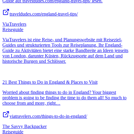
Guide auf traveldudes.com/england-travel-tips/ lesen.
traveldudes.com/england-travel-tips/
ViaTravelers
Reiseguide
ViaTravelers ist eine Reise- und Planungswebsite mit Reiseziel-
Guides und strukturierten Tools zur Reiseplanung. Ihr England-
Guide zu Aktivitäten bietet eine starke Bandbreite an Ideen jenseits
von London, darunter Küsten, Rückzugsorte auf dem Land und
historische Burgen und Schlösser.
21 Best Things to Do in England & Places to Visit
Worried about finding things to do in England? Your biggest
problem is going to be finding the time to do them all! So much to
choose from and more, right…
viatravelers.com/things-to-do-in-england/
The Savvy Backpacker
Reiseguide