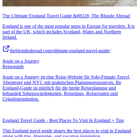
The Ultimate England Travel Guide &#8226; The Blonde Abroad
England is one of the most popular stops in Europe for travelers. It is
part of the UK, which includes Scotland, Wales and Northern
Ireland.
theblondeabroad.com/ultimate-england-travel-guide/
Jessie on a Journey
Reiseguide
Jessie on a Journey ist eine Reise-Website für Solo-Female-Travel,
Abenteuer und NYC mit praktischen Planungsressourcen. Ihr
England-Guide ist nützlich für die breite Reiseplanung und
behandelt Sehenswürdigkeiten, Reisetipps, Reiserouten und
Urlaubsinspiration.
England Travel Guide - Best Places To Visit In England + Tips
This England travel guide shares the best places to visit in England
along with tips, itineraries, and vacation inspiration.