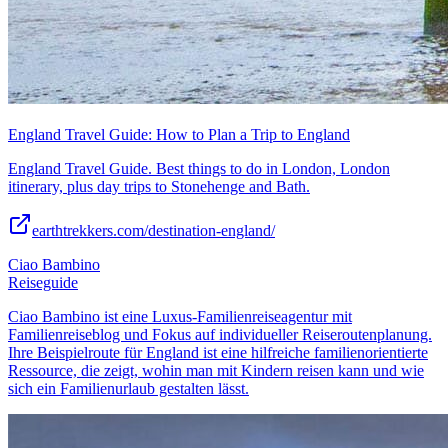
England Travel Guide: How to Plan a Trip to England
England Travel Guide. Best things to do in London, London
itinerary, plus day trips to Stonehenge and Bath.
earthtrekkers.com/destination-england/
Ciao Bambino
Reiseguide
Ciao Bambino ist eine Luxus-Familienreiseagentur mit
Familienreiseblog und Fokus auf individueller Reiseroutenplanung.
Ihre Beispielroute für England ist eine hilfreiche familienorientierte
Ressource, die zeigt, wohin man mit Kindern reisen kann und wie
sich ein Familienurlaub gestalten lässt.