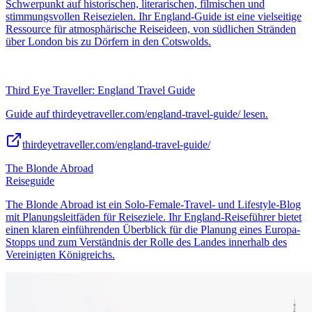
Schwerpunkt auf historischen, literarischen, filmischen und
stimmungsvollen Reisezielen. Ihr England-Guide ist eine vielseitige
Ressource für atmosphärische Reiseideen, von südlichen Stränden
über London bis zu Dörfern in den Cotswolds.
Third Eye Traveller: England Travel Guide
Guide auf thirdeyetraveller.com/england-travel-guide/ lesen.
thirdeyetraveller.com/england-travel-guide/
The Blonde Abroad
Reiseguide
The Blonde Abroad ist ein Solo-Female-Travel- und Lifestyle-Blog
mit Planungsleitfäden für Reiseziele. Ihr England-Reiseführer bietet
einen klaren einführenden Überblick für die Planung eines Europa-
Stopps und zum Verständnis der Rolle des Landes innerhalb des
Vereinigten Königreichs.