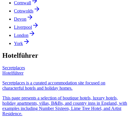
Cornwall
Cotswolds
Devon
Liverpool
London
York
Hotelführer
Secretplaces
Hotelführer
Secretplaces is a curated accommodation site focused on
characterful hotels and holiday homes.
This page presents a selection of boutique hotels, luxury hotels,
holiday apartments, villas, B&Bs, and country inns in England, with
examples including Number Sixteen, Lime Tree Hotel, and Artist
Residence.