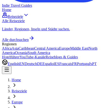
Indie Travel Guides
Home
Reiseziele
Alle Reiseziele
Länder, Regionen, Inseln und Städte suchen.
Alle durchsuchen
Regionen
Africa
Asia
Caribbean
Central America
Europe
Middle East
North
America
Oceania
South America
Hotelführer
YouTube-Kanäle
Reiseblogs & Guides
English
EN
Deutsch
DE
Español
ES
Français
FR
Português
PT
Home
Reiseziele
Europe