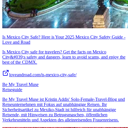
Is Mexico City Safe? Here is Your 2025 Mexico City Safety Guide -
Love and Road
Is Mexico City safe for travelers? Get the facts on Mexico
City&#039;s safety and dangers, learn to avoid scams, and enjoy the
best of the CDMX.
loveandroad.com/is-mexico-city-safe/
Be My Travel Muse
Reiseguide
Be My Travel Muse ist Kristin Addis' Solo-Female-Travel-Blog und
Reiseunternehmen mit Fokus auf unabhängige Reisen. Ihr
Sicherheitsartikel zu Mexiko-Stadt ist hilfreich für unabhängige
Reisende, mit Hinweisen zu Betrugsmaschen, öffentlichen
Verkehrsmitteln und Aspekten des alleinreisenden Frauenreisens.