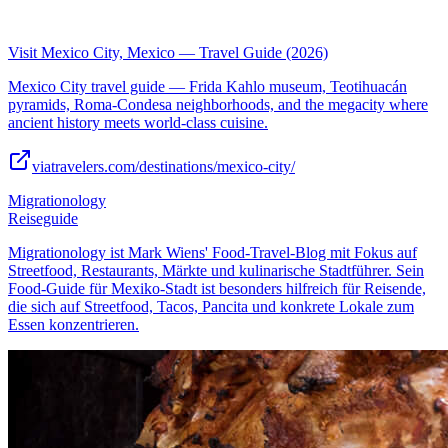
Visit Mexico City, Mexico — Travel Guide (2026)
Mexico City travel guide — Frida Kahlo museum, Teotihuacán
pyramids, Roma-Condesa neighborhoods, and the megacity where
ancient history meets world-class cuisine.
viatravelers.com/destinations/mexico-city/
Migrationology
Reiseguide
Migrationology ist Mark Wiens' Food-Travel-Blog mit Fokus auf
Streetfood, Restaurants, Märkte und kulinarische Stadtführer. Sein
Food-Guide für Mexiko-Stadt ist besonders hilfreich für Reisende,
die sich auf Streetfood, Tacos, Pancita und konkrete Lokale zum
Essen konzentrieren.