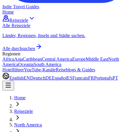
Indie Travel Guides
Home
Reiseziele
Alle Reiseziele
Länder, Regionen, Inseln und Städte suchen.
Alle durchsuchen
Regionen
Africa
Asia
Caribbean
Central America
Europe
Middle East
North
America
Oceania
South America
Hotelführer
YouTube-Kanäle
Reiseblogs & Guides
English
EN
Deutsch
DE
Español
ES
Français
FR
Português
PT
Home
Reiseziele
North America