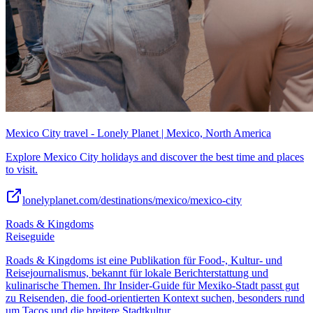
Mexico City travel - Lonely Planet | Mexico, North America
Explore Mexico City holidays and discover the best time and places
to visit.
lonelyplanet.com/destinations/mexico/mexico-city
Roads & Kingdoms
Reiseguide
Roads & Kingdoms ist eine Publikation für Food-, Kultur- und
Reisejournalismus, bekannt für lokale Berichterstattung und
kulinarische Themen. Ihr Insider-Guide für Mexiko-Stadt passt gut
zu Reisenden, die food-orientierten Kontext suchen, besonders rund
um Tacos und die breitere Stadtkultur.