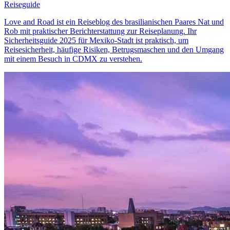
Reiseguide
Love and Road ist ein Reiseblog des brasilianischen Paares Nat und
Rob mit praktischer Berichterstattung zur Reiseplanung. Ihr
Sicherheitsguide 2025 für Mexiko-Stadt ist praktisch, um
Reisesicherheit, häufige Risiken, Betrugsmaschen und den Umgang
mit einem Besuch in CDMX zu verstehen.