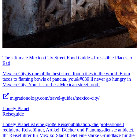
The Ultimate Mexico City Street Food Guide - Irresistible Places to
Eat!
Mexico City is one of the best street food cities in the world. From
tacos to flaming bowls of pancita, you&#039;ll never go hungry in
Mexico City. Your list of best Mexican street food!
migrationology.com/travel-guides/mexico-city/
Lonely Planet
Reiseguide
Lonely Planet ist eine große Reisepublikation, die professionell
redigierte Reiseführer, Artikel, Bücher und Planungsdienste anbietet.
Ihr Reiseführer für Mexiko-Stadt bietet eine starke Grundlage für die