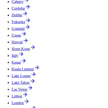
Calgary
Cordoba
Dublin
Fukuoka
Granada
Guam
Hawaii
Hong Kong
Italy
Kauai
Kuala Lumpur
Lake Louise
Lake Tahoe
Las Vegas
Lisbon
London