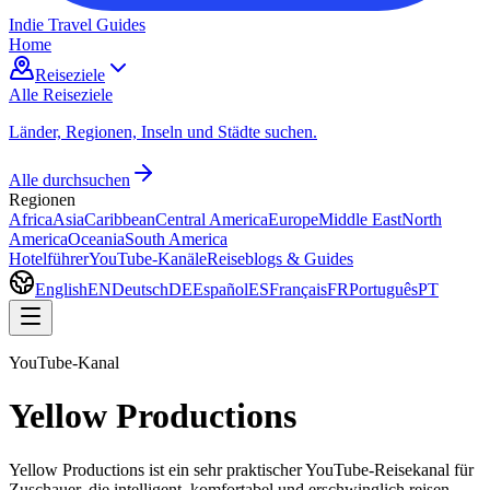
Indie Travel Guides
Home
Reiseziele
Alle Reiseziele
Länder, Regionen, Inseln und Städte suchen.
Alle durchsuchen
Regionen
Africa
Asia
Caribbean
Central America
Europe
Middle East
North
America
Oceania
South America
Hotelführer
YouTube-Kanäle
Reiseblogs & Guides
English
EN
Deutsch
DE
Español
ES
Français
FR
Português
PT
YouTube-Kanal
Yellow Productions
Yellow Productions ist ein sehr praktischer YouTube-Reisekanal für
Zuschauer, die intelligent, komfortabel und erschwinglich reisen