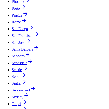
Phoenix
Porto
Prague
Rome
San Diego
San Francisco
San Jose
Santa Barbara
Sapporo
Scottsdale
Seattle
Seoul
Sintra
Switzerland
Sydney
Taipei