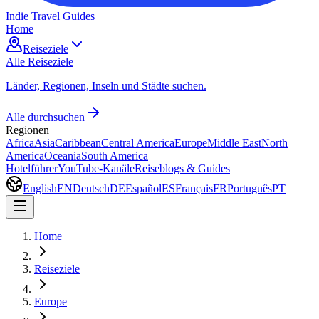
Indie Travel Guides
Home
Reiseziele
Alle Reiseziele
Länder, Regionen, Inseln und Städte suchen.
Alle durchsuchen
Regionen
Africa
Asia
Caribbean
Central America
Europe
Middle East
North
America
Oceania
South America
Hotelführer
YouTube-Kanäle
Reiseblogs & Guides
English
EN
Deutsch
DE
Español
ES
Français
FR
Português
PT
Home
Reiseziele
Europe