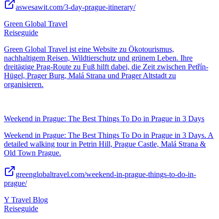
aswesawit.com/3-day-prague-itinerary/
Green Global Travel
Reiseguide
Green Global Travel ist eine Website zu Ökotourismus,
nachhaltigem Reisen, Wildtierschutz und grünem Leben. Ihre
dreitägige Prag-Route zu Fuß hilft dabei, die Zeit zwischen Petřín-
Hügel, Prager Burg, Malá Strana und Prager Altstadt zu
organisieren.
Weekend in Prague: The Best Things To Do in Prague in 3 Days
Weekend in Prague: The Best Things To Do in Prague in 3 Days. A
detailed walking tour in Petrin Hill, Prague Castle, Malá Strana &
Old Town Prague.
greenglobaltravel.com/weekend-in-prague-things-to-do-in-
prague/
Y Travel Blog
Reiseguide