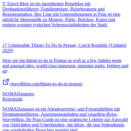
Y Travel Blog ist ein langjähriger Reiseblog mit
Destinationsführern, Familienreisen, Reiseberatung und
Reiseinspiration. Ihre Liste mit Unternehmungen in Prag ist eine
nützliche Ideenquelle zu Museen, Parks, Brücken, Kunst und
einigen weniger typischen Sehenswürdigkeiten der Stadt.
17 Unmissable Things To Do In Prague, Czech Republic [Updated
2026]
Here are top things to do in Prague as well as a few hidden gems
and unusual sites: world-class museums, stunning parks, bridges and
art
ytravelblog.com/things-to-do-in-prague/
NOMADasaurus
Reiseguide
NOMADasaurus ist ein Abenteuerreise- und Fotografieblog mit
Destinationsführern, Ausrüstungsinhalten und visuellem Reise-
Storytelling. Ihr Prag-Guide ist eine praktische Lektüre zur Auswahl
von Aktivitäten und Unterkünften, mit Ideen, die laut Seitendetails
von wiederholten Besuchen geprägt sind.