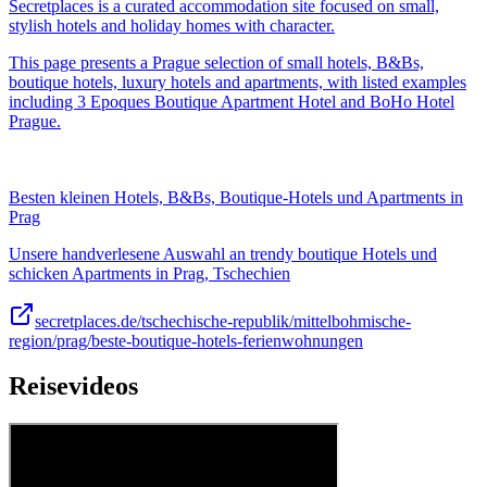
Secretplaces is a curated accommodation site focused on small,
stylish hotels and holiday homes with character.
This page presents a Prague selection of small hotels, B&Bs,
boutique hotels, luxury hotels and apartments, with listed examples
including 3 Epoques Boutique Apartment Hotel and BoHo Hotel
Prague.
Besten kleinen Hotels, B&Bs, Boutique-Hotels und Apartments in
Prag
Unsere handverlesene Auswahl an trendy boutique Hotels und
schicken Apartments in Prag, Tschechien
secretplaces.de/tschechische-republik/mittelbohmische-
region/prag/beste-boutique-hotels-ferienwohnungen
Reisevideos