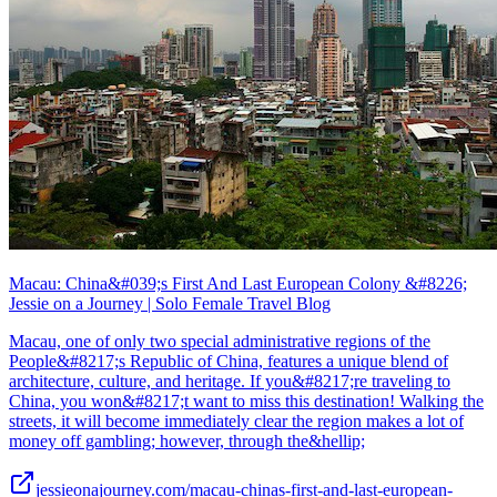
Macau: China&#039;s First And Last European Colony &#8226;
Jessie on a Journey | Solo Female Travel Blog
Macau, one of only two special administrative regions of the
People&#8217;s Republic of China, features a unique blend of
architecture, culture, and heritage. If you&#8217;re traveling to
China, you won&#8217;t want to miss this destination! Walking the
streets, it will become immediately clear the region makes a lot of
money off gambling; however, through the&hellip;
jessieonajourney.com/macau-chinas-first-and-last-european-