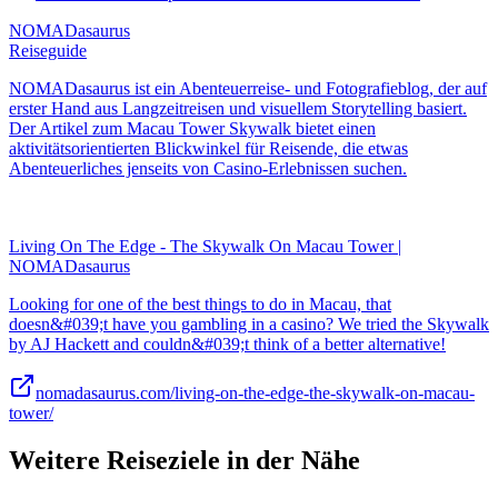
NOMADasaurus
Reiseguide
NOMADasaurus ist ein Abenteuerreise- und Fotografieblog, der auf
erster Hand aus Langzeitreisen und visuellem Storytelling basiert.
Der Artikel zum Macau Tower Skywalk bietet einen
aktivitätsorientierten Blickwinkel für Reisende, die etwas
Abenteuerliches jenseits von Casino-Erlebnissen suchen.
Living On The Edge - The Skywalk On Macau Tower |
NOMADasaurus
Looking for one of the best things to do in Macau, that
doesn&#039;t have you gambling in a casino? We tried the Skywalk
by AJ Hackett and couldn&#039;t think of a better alternative!
nomadasaurus.com/living-on-the-edge-the-skywalk-on-macau-
tower/
Weitere Reiseziele in der Nähe