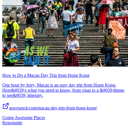
How to Do a Macau Day Trip from Hong Kong
One hour by ferry, Macau is an easy day trip from Hong Kong.
Here&#039;s what you need to know, from visas to a &#039;things
to see&#039; itinerary.
aswesawit.com/macau-day-trip-from-hong-kong/
Going Awesome Places
Reiseguide