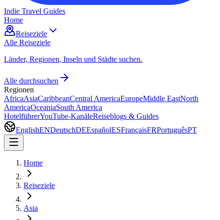
Indie Travel Guides
Home
Reiseziele
Alle Reiseziele
Länder, Regionen, Inseln und Städte suchen.
Alle durchsuchen
Regionen
Africa
Asia
Caribbean
Central America
Europe
Middle East
North
America
Oceania
South America
Hotelführer
YouTube-Kanäle
Reiseblogs & Guides
English
EN
Deutsch
DE
Español
ES
Français
FR
Português
PT
Home
Reiseziele
Asia