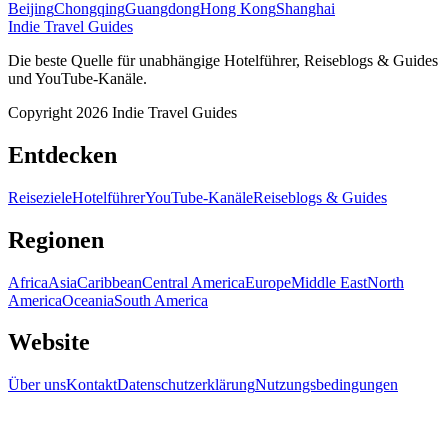
Beijing
Chongqing
Guangdong
Hong Kong
Shanghai
Indie Travel Guides
Die beste Quelle für unabhängige Hotelführer, Reiseblogs & Guides
und YouTube-Kanäle.
Copyright 2026 Indie Travel Guides
Entdecken
Reiseziele
Hotelführer
YouTube-Kanäle
Reiseblogs & Guides
Regionen
Africa
Asia
Caribbean
Central America
Europe
Middle East
North
America
Oceania
South America
Website
Über uns
Kontakt
Datenschutzerklärung
Nutzungsbedingungen