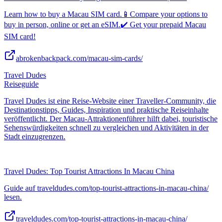
Learn how to buy a Macau SIM card.📱Compare your options to
buy in person, online or get an eSIM.✔️ Get your prepaid Macau
SIM card!
abrokenbackpack.com/macau-sim-cards/
Travel Dudes
Reiseguide
Travel Dudes ist eine Reise-Website einer Traveller-Community, die
Destinationstipps, Guides, Inspiration und praktische Reiseinhalte
veröffentlicht. Der Macau-Attraktionenführer hilft dabei, touristische
Sehenswürdigkeiten schnell zu vergleichen und Aktivitäten in der
Stadt einzugrenzen.
Travel Dudes: Top Tourist Attractions In Macau China
Guide auf traveldudes.com/top-tourist-attractions-in-macau-china/
lesen.
traveldudes.com/top-tourist-attractions-in-macau-china/