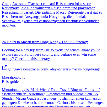
Going Awesome Places ist eine auf Reiserouten fokussierte
Reisemarke, die auf detaillierten Reiseführern und praktischer
Reiseplanung basiert. Die eintägige Macau-Reiseroute passt gut zu
Besuchern mit Ausgangspunkt Hongkong, die koloniale
Sehenswürdigkeiten mit casinobezogenen Erlebnissen verbinden
möchten.
24 Hours in Macau from Hong Kong - The Full Itinerary
Looking for a day trip from HK to excite the senses, allow you to
explore an old Portuguese colony, and perhaps even win some
money? Check out this itinerary.
goingawesomeplaces.com/1-day-itinerary-macau-hong-kong/
Migrationology
Reiseguide
Migrationology ist Mark Wiens' Food-Travel-Blog mit Fokus auf
essensorientierte Reiseführer, Geschichten und Videos. Sein 12-
Stunden-Macau-Guide ist besonders nützlich für einen kulinarisch
geprägten Kurzbesuch, der dennoch Casinos, historische Festungen,
Senado Square und portugiesische Eiertörtchen einschließt.