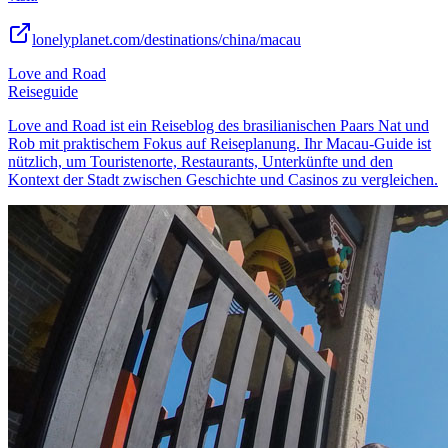
lonelyplanet.com/destinations/china/macau
Love and Road
Reiseguide
Love and Road ist ein Reiseblog des brasilianischen Paars Nat und
Rob mit praktischem Fokus auf Reiseplanung. Ihr Macau-Guide ist
nützlich, um Touristenorte, Restaurants, Unterkünfte und den
Kontext der Stadt zwischen Geschichte und Casinos zu vergleichen.