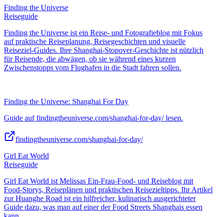
Finding the Universe
Reiseguide
Finding the Universe ist ein Reise- und Fotografieblog mit Fokus
auf praktische Reiseplanung, Reisegeschichten und visuelle
Reiseziel-Guides. Ihre Shanghai-Stopover-Geschichte ist nützlich
für Reisende, die abwägen, ob sie während eines kurzen
Zwischenstopps vom Flughafen in die Stadt fahren sollen.
Finding the Universe: Shanghai For Day
Guide auf findingtheuniverse.com/shanghai-for-day/ lesen.
findingtheuniverse.com/shanghai-for-day/
Girl Eat World
Reiseguide
Girl Eat World ist Melissas Ein-Frau-Food- und Reiseblog mit
Food-Storys, Reiseplänen und praktischen Reisezieltipps. Ihr Artikel
zur Huanghe Road ist ein hilfreicher, kulinarisch ausgerichteter
Guide dazu, was man auf einer der Food Streets Shanghais essen
kann.