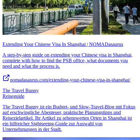
Extending Your Chinese Visa In Shanghai | NOMADasaurus
A step-by-step guide on extending your Chinese visa in Shanghai,
complete with how to find the PSB office, what documents you
need and what the process is.
nomadasaurus.com/extending-your-chinese-visa-in-shanghai/
The Travel Bunny
Reiseguide
The Travel Bunny ist ein Budget- und Slow-Travel-Blog mit Fokus
auf erschwingliche Abenteuer, praktische Planungstipps und
Reisezielartikel. Ihr Artikel zu sehenswerten Orten in Shanghai ist
ein hilfreicher Sightseeing-Guide zur Auswahl von
Unternehmungen in der Stadt.