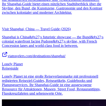
Ihr Shanghai-Guide bietet einen nützlichen Stadtüberblick über die
Skyline, den Bund, die Kunstszene, Gastronomie und den Kontrast
zwischen kolonialer und moderner Architektur.
Visit Shanghai, China — Travel Guide (2026)
Shanghai is China&#x27;s futuristic showcase — the Bund&#x27;s
colonial waterfront facing Pudong&#x27;s skyline, with French
Concession lanes and world-class food in between.
viatravelers.com/destinations/shanghai/
Lonely Planet
Reiseguide
Lonely Planet ist eine große Reiseverlagsmarke mit professionell
redigierten Reiseziel-Guides, Reiseartikeln, Guidebooks und
Planungsservices. Ihr Shanghai-Guide ist eine ausgewogene
Ressource für Attraktionen, Museen, Street Food, Restauranttipps,
Flusskreuzfahrten und sehenswerte Orte.