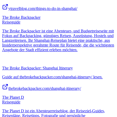
ytravelblog.com/things-to-do-in-shanghai/
The Broke Backpacker
Reiseguide
The Broke Backpacker ist eine Abenteuer- und Budgetreiseseite mit
Fokus auf Backpacking, günstiges Reisen, Ausrüstung, Hostels und
Langzeitreisen. Ihr Shanghai-Reiseplan bietet eine praktische, aus
Insiderperspektive gerahmte Route für Reisende, die die wichtigsten
Angebote der Stadt effizient erleben möchten.
The Broke Backpacker: Shanghai Itinerary
Guide auf thebrokebackpacker.com/shanghai-itinerary/ lesen.
thebrokebackpacker.com/shanghai-itinerary/
The Planet D
Reiseguide
The Planet D ist ein Abenteuerreiseblog, der Reiseziel-Guides,
Reisepläne, Reisetipps, Fotografie und persönliche