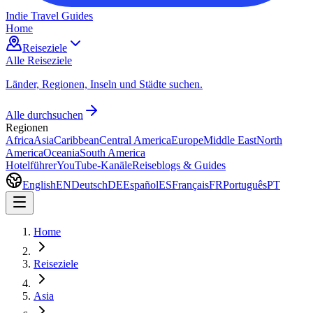
Indie Travel Guides
Home
Reiseziele
Alle Reiseziele
Länder, Regionen, Inseln und Städte suchen.
Alle durchsuchen
Regionen
Africa
Asia
Caribbean
Central America
Europe
Middle East
North
America
Oceania
South America
Hotelführer
YouTube-Kanäle
Reiseblogs & Guides
English
EN
Deutsch
DE
Español
ES
Français
FR
Português
PT
Home
Reiseziele
Asia