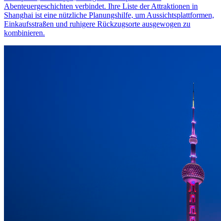
Abenteuergeschichten verbindet. Ihre Liste der Attraktionen in
Shanghai ist eine nützliche Planungshilfe, um Aussichtsplattformen,
Einkaufsstraßen und ruhigere Rückzugsorte ausgewogen zu
kombinieren.