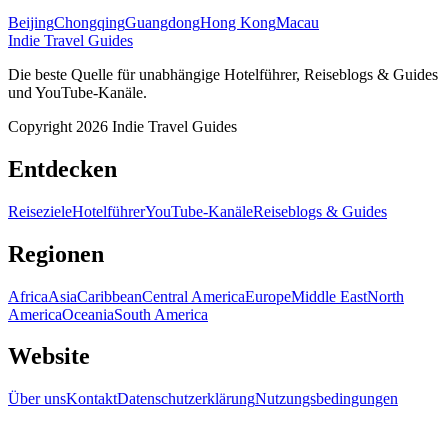
Beijing
Chongqing
Guangdong
Hong Kong
Macau
Indie Travel Guides
Die beste Quelle für unabhängige Hotelführer, Reiseblogs & Guides
und YouTube-Kanäle.
Copyright 2026 Indie Travel Guides
Entdecken
Reiseziele
Hotelführer
YouTube-Kanäle
Reiseblogs & Guides
Regionen
Africa
Asia
Caribbean
Central America
Europe
Middle East
North
America
Oceania
South America
Website
Über uns
Kontakt
Datenschutzerklärung
Nutzungsbedingungen