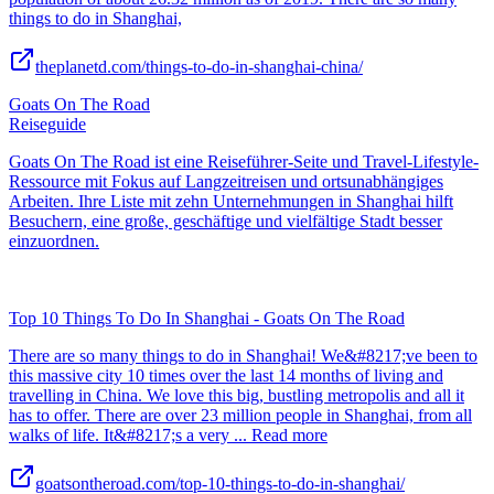
things to do in Shanghai,
theplanetd.com/things-to-do-in-shanghai-china/
Goats On The Road
Reiseguide
Goats On The Road ist eine Reiseführer-Seite und Travel-Lifestyle-
Ressource mit Fokus auf Langzeitreisen und ortsunabhängiges
Arbeiten. Ihre Liste mit zehn Unternehmungen in Shanghai hilft
Besuchern, eine große, geschäftige und vielfältige Stadt besser
einzuordnen.
Top 10 Things To Do In Shanghai - Goats On The Road
There are so many things to do in Shanghai! We&#8217;ve been to
this massive city 10 times over the last 14 months of living and
travelling in China. We love this big, bustling metropolis and all it
has to offer. There are over 23 million people in Shanghai, from all
walks of life. It&#8217;s a very ... Read more
goatsontheroad.com/top-10-things-to-do-in-shanghai/