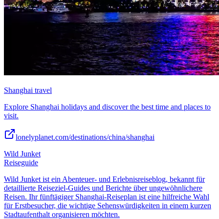
Shanghai travel
Explore Shanghai holidays and discover the best time and places to
visit.
lonelyplanet.com/destinations/china/shanghai
Wild Junket
Reiseguide
Wild Junket ist ein Abenteuer- und Erlebnisreiseblog, bekannt für
detaillierte Reiseziel-Guides und Berichte über ungewöhnlichere
Reisen. Ihr fünftägiger Shanghai-Reiseplan ist eine hilfreiche Wahl
für Erstbesucher, die wichtige Sehenswürdigkeiten in einem kurzen
Stadtaufenthalt organisieren möchten.