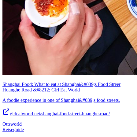
Shanghai Food: What to eat at Shanghai&#039;s Food Streer
Huanghe Road &#8212; Girl Eat World
A foodie experience in one of Shanghai&#039;s food streets.
girleatworld.net/shanghai-food-street-huanghe-road/
Ottsworld
Reiseguide