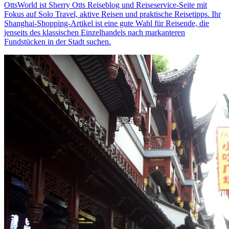
OttsWorld ist Sherry Otts Reiseblog und Reiseservice-Seite mit
Fokus auf Solo Travel, aktive Reisen und praktische Reisetipps. Ihr
Shanghai-Shopping-Artikel ist eine gute Wahl für Reisende, die
jenseits des klassischen Einzelhandels nach markanteren
Fundstücken in der Stadt suchen.