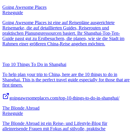
Going Awesome Places
Reiseguide
Going Awesome Places ist eine auf Reisepläne ausgerichtete
Reisemarke, die auf detaillierten Guides, Reiserouten und
praktischen Planungsressourcen basiert. Ihr Shanghai-Top-Ten-
Guide passt gut zu Erstbesuchern, die planen, wie sie die Stadt im
Rahmen einer größeren China-Reise angehen möchten.
Top 10 Things To Do in Shanghai
To help plan your trip to China, here are the 10 things to do in
Shanghai. This is the perfect travel guide especially for those that are
first timers.
goingawesomeplaces.com/top-10-things-to-do-in-shanghai/
The Blonde Abroad
Reiseguide
The Blonde Abroad ist ein Reise- und Lifestyle-Blog für
alleinreisende Frauen mit Fokus auf stilvolle, praktische