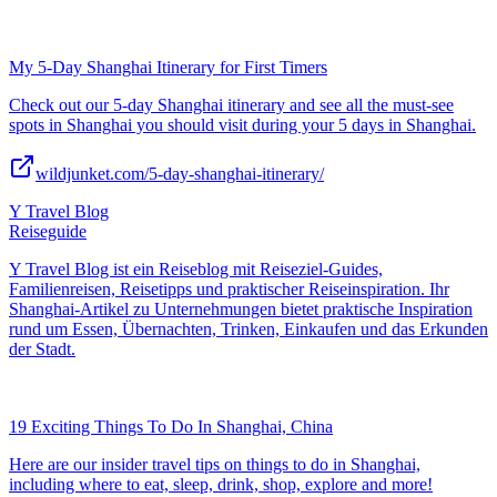
My 5-Day Shanghai Itinerary for First Timers
Check out our 5-day Shanghai itinerary and see all the must-see
spots in Shanghai you should visit during your 5 days in Shanghai.
wildjunket.com/5-day-shanghai-itinerary/
Y Travel Blog
Reiseguide
Y Travel Blog ist ein Reiseblog mit Reiseziel-Guides,
Familienreisen, Reisetipps und praktischer Reiseinspiration. Ihr
Shanghai-Artikel zu Unternehmungen bietet praktische Inspiration
rund um Essen, Übernachten, Trinken, Einkaufen und das Erkunden
der Stadt.
19 Exciting Things To Do In Shanghai, China
Here are our insider travel tips on things to do in Shanghai,
including where to eat, sleep, drink, shop, explore and more!