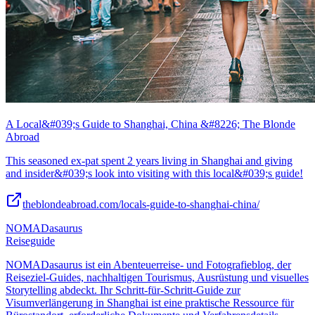
A Local&#039;s Guide to Shanghai, China &#8226; The Blonde
Abroad
This seasoned ex-pat spent 2 years living in Shanghai and giving
and insider&#039;s look into visiting with this local&#039;s guide!
theblondeabroad.com/locals-guide-to-shanghai-china/
NOMADasaurus
Reiseguide
NOMADasaurus ist ein Abenteuerreise- und Fotografieblog, der
Reiseziel-Guides, nachhaltigen Tourismus, Ausrüstung und visuelles
Storytelling abdeckt. Ihr Schritt-für-Schritt-Guide zur
Visumverlängerung in Shanghai ist eine praktische Ressource für