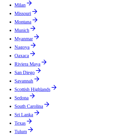
Milan
Missouri
Montana
Munich
Myanmar
Nagoya
Oaxaca
Riviera Maya
San Diego
Savannah
Scottish Highlands
Sedona
South Carolina
Sri Lanka
Texas
Tulum