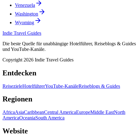
Venezuela
Washington
Wyoming
Indie Travel Guides
Die beste Quelle für unabhängige Hotelführer, Reiseblogs & Guides
und YouTube-Kanäle.
Copyright 2026 Indie Travel Guides
Entdecken
Reiseziele
Hotelführer
YouTube-Kanäle
Reiseblogs & Guides
Regionen
Africa
Asia
Caribbean
Central America
Europe
Middle East
North
America
Oceania
South America
Website