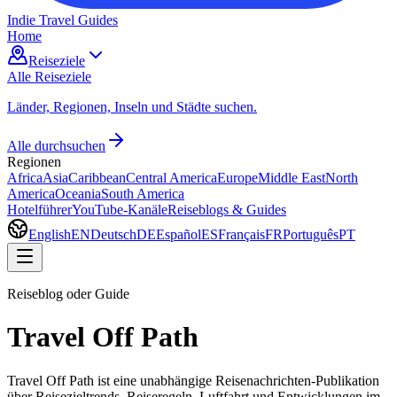
Indie Travel Guides
Home
Reiseziele
Alle Reiseziele
Länder, Regionen, Inseln und Städte suchen.
Alle durchsuchen
Regionen
Africa
Asia
Caribbean
Central America
Europe
Middle East
North
America
Oceania
South America
Hotelführer
YouTube-Kanäle
Reiseblogs & Guides
English
EN
Deutsch
DE
Español
ES
Français
FR
Português
PT
Reiseblog oder Guide
Travel Off Path
Travel Off Path ist eine unabhängige Reisenachrichten-Publikation
über Reisezieltrends, Reiseregeln, Luftfahrt und Entwicklungen im