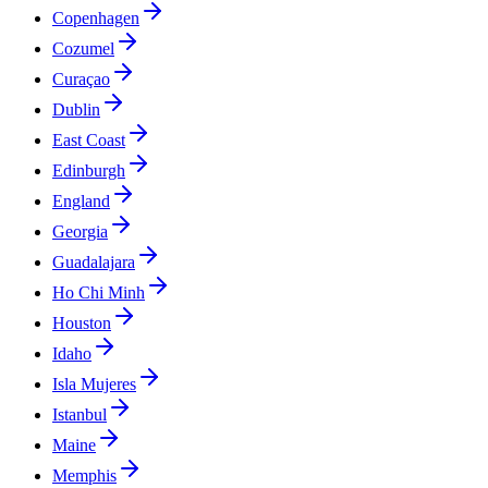
Copenhagen
Cozumel
Curaçao
Dublin
East Coast
Edinburgh
England
Georgia
Guadalajara
Ho Chi Minh
Houston
Idaho
Isla Mujeres
Istanbul
Maine
Memphis