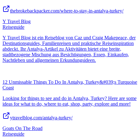
thebrokebackpacker.com/where-to-stay-in-antalya-turkey/
Y Travel Blog
Reiseguide
Y Travel Blog ist ein Reiseblog von Caz und Craig Makepeace, der
Destinationsguides, Familienreisen und praktische Reiseinspiration
abdeckt. Ihr Antalya-Artikel zu Aktivitäten bietet eine breite,
stadtbezogene Mischung aus Besichtigungen, Essen, Einkaufen,
Nachtleben und allgemeinen Erkundungsideen.
12 Unmissable Things To Do In Antalya, Turkey&#039;s Turquoise
Coast
Looking for things to see and do in Antalya, Turkey? Here are some
ideas for what to do, where to eat, shop, party, explore and more!
ytravelblog.com/antalya-turkey/
Goats On The Road
Reiseguide