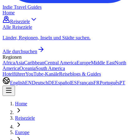
Indie Travel Guides
Home
Reiseziele
Alle Reiseziele
Länder, Regionen, Inseln und Städte suchen.
Alle durchsuchen
Regionen
Africa
Asia
Caribbean
Central America
Europe
Middle East
North
America
Oceania
South America
Hotelführer
YouTube-Kanäle
Reiseblogs & Guides
English
EN
Deutsch
DE
Español
ES
Français
FR
Português
PT
Home
Reiseziele
Europe