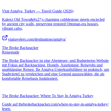
Visit Antalya, Turkey — Travel Guide (2026)
Kaleiçi Old Town&#x27;s charming cobblestone streets encircled
by ancient city walls, preserving restored Ottoman-era houses,
vibrant cafes,
viatravelers.com/destinations/antalya/
The Broke Backpacker
Reiseguide
The Broke Backpacker ist eine Abenteuer- und Budgetreise-Website
mit Fokus auf Backpacking, Hostels, Ausrüstung, Reisejobs und
unabhängige Reisen. Ihr Antalya-Unterkunftsführer ist praktisch, um
Stadtviertel zu vergleichen und eine Gegend auszuwählen, die als
komfortable Reisebasis funktioniert.
The Broke Backpacker: Where To Stay In Antalya Turkey
Guide auf thebrokebackpacker.com/where-to-stay-in-antalya-turkey/
lesen.