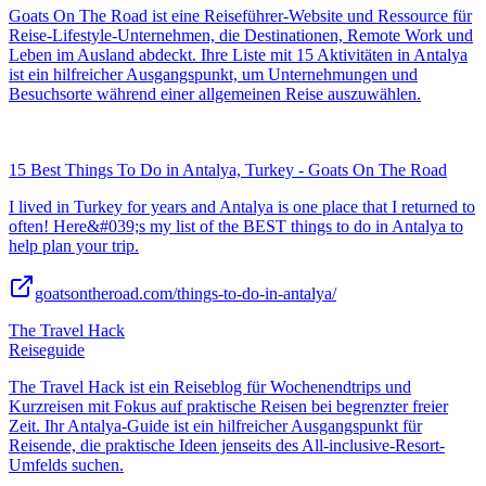
Goats On The Road ist eine Reiseführer-Website und Ressource für
Reise-Lifestyle-Unternehmen, die Destinationen, Remote Work und
Leben im Ausland abdeckt. Ihre Liste mit 15 Aktivitäten in Antalya
ist ein hilfreicher Ausgangspunkt, um Unternehmungen und
Besuchsorte während einer allgemeinen Reise auszuwählen.
15 Best Things To Do in Antalya, Turkey - Goats On The Road
I lived in Turkey for years and Antalya is one place that I returned to
often! Here&#039;s my list of the BEST things to do in Antalya to
help plan your trip.
goatsontheroad.com/things-to-do-in-antalya/
The Travel Hack
Reiseguide
The Travel Hack ist ein Reiseblog für Wochenendtrips und
Kurzreisen mit Fokus auf praktische Reisen bei begrenzter freier
Zeit. Ihr Antalya-Guide ist ein hilfreicher Ausgangspunkt für
Reisende, die praktische Ideen jenseits des All-inclusive-Resort-
Umfelds suchen.