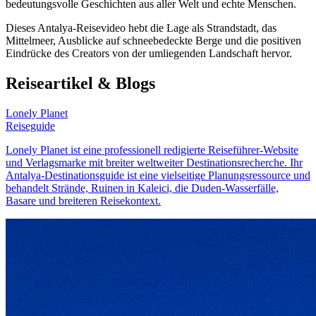
bedeutungsvolle Geschichten aus aller Welt und echte Menschen.
Dieses Antalya-Reisevideo hebt die Lage als Strandstadt, das
Mittelmeer, Ausblicke auf schneebedeckte Berge und die positiven
Eindrücke des Creators von der umliegenden Landschaft hervor.
Reiseartikel & Blogs
Lonely Planet
Reiseguide
Lonely Planet ist eine professionell redigierte Reiseführer-Website
und Verlagsmarke mit breiter weltweiter Destinationsrecherche. Ihr
Antalya-Destinationsguide ist eine vielseitige Planungsressource und
behandelt Strände, Ruinen in Kaleici, die Duden-Wasserfälle,
Basare und breiteren Reisekontext.