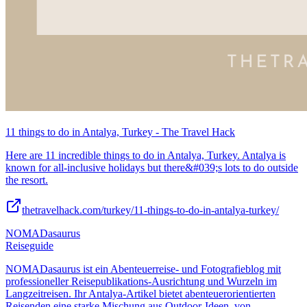
11 things to do in Antalya, Turkey - The Travel Hack
Here are 11 incredible things to do in Antalya, Turkey. Antalya is
known for all-inclusive holidays but there&#039;s lots to do outside
the resort.
thetravelhack.com/turkey/11-things-to-do-in-antalya-turkey/
NOMADasaurus
Reiseguide
NOMADasaurus ist ein Abenteuerreise- und Fotografieblog mit
professioneller Reisepublikations-Ausrichtung und Wurzeln im
Langzeitreisen. Ihr Antalya-Artikel bietet abenteuerorientierten
Reisenden eine starke Mischung aus Outdoor-Ideen, von