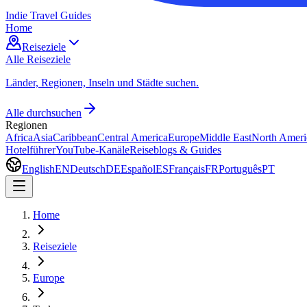
Indie Travel Guides
Home
Reiseziele
Alle Reiseziele
Länder, Regionen, Inseln und Städte suchen.
Alle durchsuchen
Regionen
Africa
Asia
Caribbean
Central America
Europe
Middle East
North Ameri
Hotelführer
YouTube-Kanäle
Reiseblogs & Guides
English
EN
Deutsch
DE
Español
ES
Français
FR
Português
PT
Home
Reiseziele
Europe