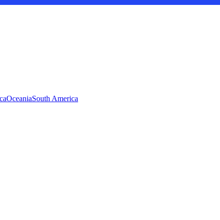
ca
Oceania
South America