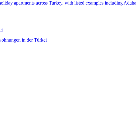
nd holiday apartments across Turkey, with listed examples including A
ei
wohnungen in der Türkei