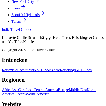
New York City
Rome
Scottish Highlands
Tulum
Indie Travel Guides
Die beste Quelle für unabhängige Hotelführer, Reiseblogs & Guides
und YouTube-Kanäle.
Copyright 2026 Indie Travel Guides
Entdecken
Reiseziele
Hotelführer
YouTube-Kanäle
Reiseblogs & Guides
Regionen
Africa
Asia
Caribbean
Central America
Europe
Middle East
North
America
Oceania
South America
Website