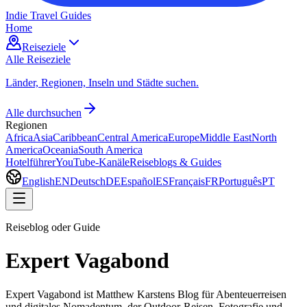
Indie Travel Guides
Home
Reiseziele
Alle Reiseziele
Länder, Regionen, Inseln und Städte suchen.
Alle durchsuchen
Regionen
Africa
Asia
Caribbean
Central America
Europe
Middle East
North
America
Oceania
South America
Hotelführer
YouTube-Kanäle
Reiseblogs & Guides
English
EN
Deutsch
DE
Español
ES
Français
FR
Português
PT
Reiseblog oder Guide
Expert Vagabond
Expert Vagabond ist Matthew Karstens Blog für Abenteuerreisen
und digitales Nomadentum, der Outdoor-Reisen, Fotografie und