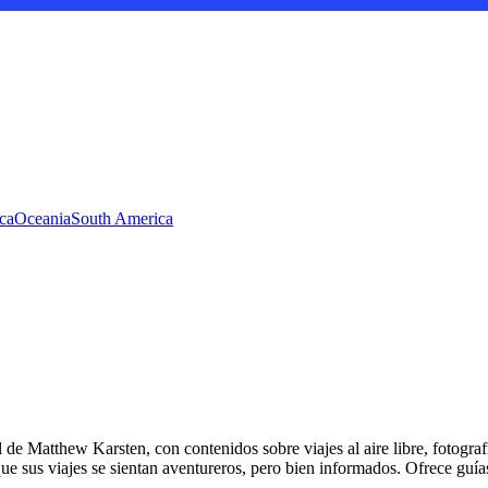
ca
Oceania
South America
e Matthew Karsten, con contenidos sobre viajes al aire libre, fotografí
e sus viajes se sientan aventureros, pero bien informados. Ofrece guías