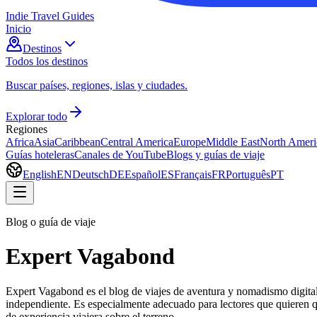
Indie Travel Guides
Inicio
Destinos
Todos los destinos
Buscar países, regiones, islas y ciudades.
Explorar todo
Regiones
Africa
Asia
Caribbean
Central America
Europe
Middle East
North Ameri
Guías hoteleras
Canales de YouTube
Blogs y guías de viaje
English
EN
Deutsch
DE
Español
ES
Français
FR
Português
PT
Blog o guía de viaje
Expert Vagabond
Expert Vagabond es el blog de viajes de aventura y nomadismo digital d
independiente. Es especialmente adecuado para lectores que quieren qu
de experiencia viajera sobre el terreno.