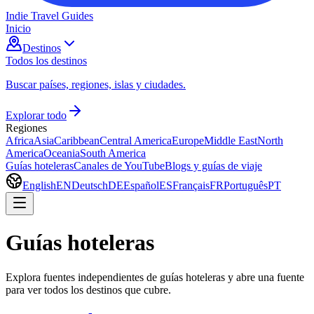
Indie Travel Guides
Inicio
Destinos
Todos los destinos
Buscar países, regiones, islas y ciudades.
Explorar todo
Regiones
Africa
Asia
Caribbean
Central America
Europe
Middle East
North
America
Oceania
South America
Guías hoteleras
Canales de YouTube
Blogs y guías de viaje
English
EN
Deutsch
DE
Español
ES
Français
FR
Português
PT
Guías hoteleras
Explora fuentes independientes de guías hoteleras y abre una fuente
para ver todos los destinos que cubre.