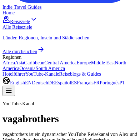
Indie Travel Guides
Home
Reiseziele
Alle Reiseziele
Länder, Regionen, Inseln und Städte suchen.
Alle durchsuchen
Regionen
Africa
Asia
Caribbean
Central America
Europe
Middle East
North
America
Oceania
South America
Hotelführer
YouTube-Kanäle
Reiseblogs & Guides
English
EN
Deutsch
DE
Español
ES
Français
FR
Português
PT
YouTube-Kanal
vagabrothers
vagabrothers ist ein dynamischer YouTube-Reisekanal von Alex und
Marko Ayling, der sich um kulturelle und kulinarische