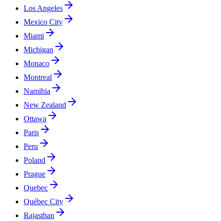
Los Angeles
Mexico City
Miami
Michigan
Monaco
Montreal
Namibia
New Zealand
Ottawa
Paris
Peru
Poland
Prague
Quebec
Québec City
Rajasthan