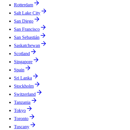
Rotterdam
Salt Lake City
San Diego
San Francisco
San Sebastián
Saskatchewan
Scotland
Singapore
Spain
Sri Lanka
Stockholm
Switzerland
Tanzania
Tokyo
Toronto
Tuscany