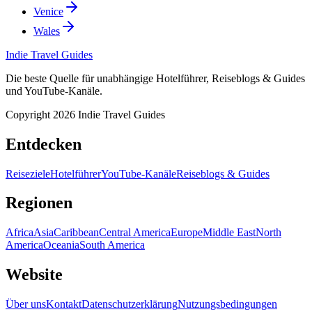
Venice
Wales
Indie Travel Guides
Die beste Quelle für unabhängige Hotelführer, Reiseblogs & Guides
und YouTube-Kanäle.
Copyright 2026 Indie Travel Guides
Entdecken
Reiseziele
Hotelführer
YouTube-Kanäle
Reiseblogs & Guides
Regionen
Africa
Asia
Caribbean
Central America
Europe
Middle East
North
America
Oceania
South America
Website
Über uns
Kontakt
Datenschutzerklärung
Nutzungsbedingungen