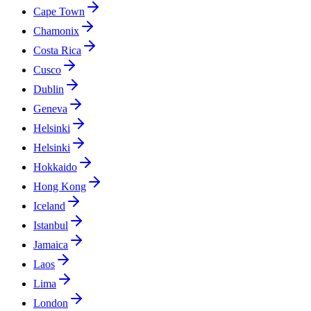
Cape Town
Chamonix
Costa Rica
Cusco
Dublin
Geneva
Helsinki
Helsinki
Hokkaido
Hong Kong
Iceland
Istanbul
Jamaica
Laos
Lima
London