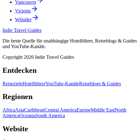
Vancouver
Victoria
Whistler
Indie Travel Guides
Die beste Quelle für unabhängige Hotelführer, Reiseblogs & Guides
und YouTube-Kanäle.
Copyright 2026 Indie Travel Guides
Entdecken
Reiseziele
Hotelführer
YouTube-Kanäle
Reiseblogs & Guides
Regionen
Africa
Asia
Caribbean
Central America
Europe
Middle East
North
America
Oceania
South America
Website