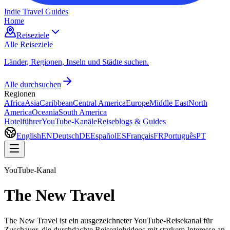
Indie Travel Guides
Home
Reiseziele
Alle Reiseziele
Länder, Regionen, Inseln und Städte suchen.
Alle durchsuchen
Regionen
Africa
Asia
Caribbean
Central America
Europe
Middle East
North
America
Oceania
South America
Hotelführer
YouTube-Kanäle
Reiseblogs & Guides
English
EN
Deutsch
DE
Español
ES
Français
FR
Português
PT
YouTube-Kanal
The New Travel
The New Travel ist ein ausgezeichneter YouTube-Reisekanal für
Zuschauer, die durchdachte Reisezielvideos mit starkem Interesse an