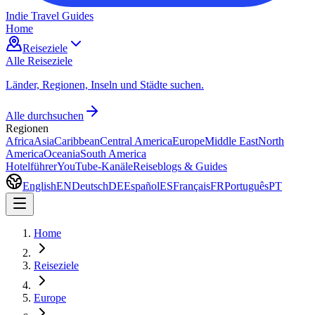
Indie Travel Guides
Home
Reiseziele
Alle Reiseziele
Länder, Regionen, Inseln und Städte suchen.
Alle durchsuchen
Regionen
Africa
Asia
Caribbean
Central America
Europe
Middle East
North
America
Oceania
South America
Hotelführer
YouTube-Kanäle
Reiseblogs & Guides
English
EN
Deutsch
DE
Español
ES
Français
FR
Português
PT
Home
Reiseziele
Europe