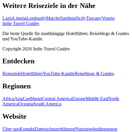
Weitere Reiseziele in der Nähe
Lazio
Liguria
Lombardy
Marche
Sardinia
Sicily
Tuscany
Veneto
Indie Travel Guides
Die beste Quelle für unabhängige Hotelführer, Reiseblogs & Guides
und YouTube-Kanäle.
Copyright 2026 Indie Travel Guides
Entdecken
Reiseziele
Hotelführer
YouTube-Kanäle
Reiseblogs & Guides
Regionen
Africa
Asia
Caribbean
Central America
Europe
Middle East
North
America
Oceania
South America
Website
Über uns
Kontakt
Datenschutzerklärung
Nutzungsbedingungen