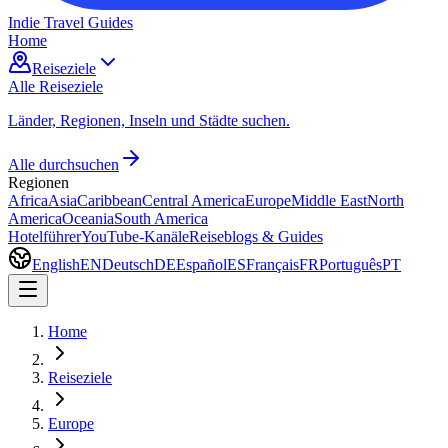
Indie Travel Guides
Home
Reiseziele
Alle Reiseziele
Länder, Regionen, Inseln und Städte suchen.
Alle durchsuchen
Regionen
Africa
Asia
Caribbean
Central America
Europe
Middle East
North
America
Oceania
South America
Hotelführer
YouTube-Kanäle
Reiseblogs & Guides
English
EN
Deutsch
DE
Español
ES
Français
FR
Português
PT
Home
Reiseziele
Europe