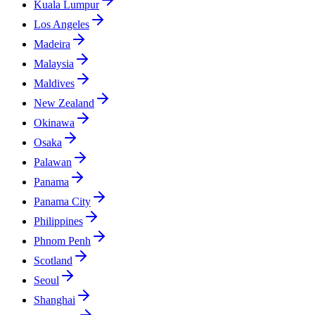
Kuala Lumpur
Los Angeles
Madeira
Malaysia
Maldives
New Zealand
Okinawa
Osaka
Palawan
Panama
Panama City
Philippines
Phnom Penh
Scotland
Seoul
Shanghai