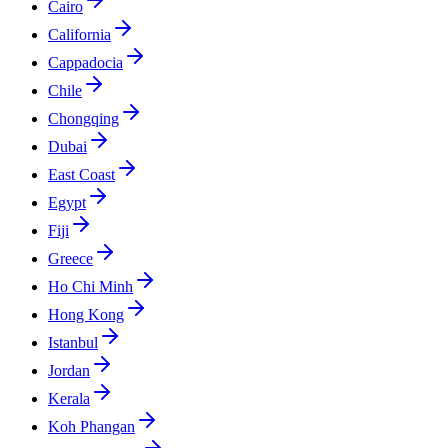
Cairo
California
Cappadocia
Chile
Chongqing
Dubai
East Coast
Egypt
Fiji
Greece
Ho Chi Minh
Hong Kong
Istanbul
Jordan
Kerala
Koh Phangan