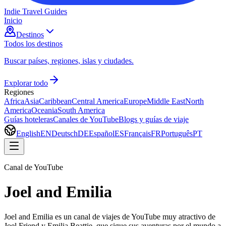
Indie Travel Guides
Inicio
Destinos
Todos los destinos
Buscar países, regiones, islas y ciudades.
Explorar todo
Regiones
Africa
Asia
Caribbean
Central America
Europe
Middle East
North
America
Oceania
South America
Guías hoteleras
Canales de YouTube
Blogs y guías de viaje
English
EN
Deutsch
DE
Español
ES
Français
FR
Português
PT
Canal de YouTube
Joel and Emilia
Joel and Emilia es un canal de viajes de YouTube muy atractivo de
Joel Friend y Emilia Beattie, que sigue sus aventuras por el mundo a