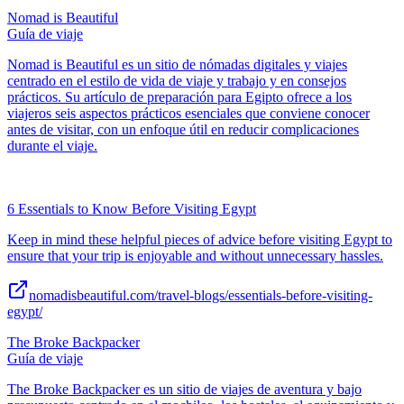
Nomad is Beautiful
Guía de viaje
Nomad is Beautiful es un sitio de nómadas digitales y viajes
centrado en el estilo de vida de viaje y trabajo y en consejos
prácticos. Su artículo de preparación para Egipto ofrece a los
viajeros seis aspectos prácticos esenciales que conviene conocer
antes de visitar, con un enfoque útil en reducir complicaciones
durante el viaje.
6 Essentials to Know Before Visiting Egypt
Keep in mind these helpful pieces of advice before visiting Egypt to
ensure that your trip is enjoyable and without unnecessary hassles.
nomadisbeautiful.com/travel-blogs/essentials-before-visiting-
egypt/
The Broke Backpacker
Guía de viaje
The Broke Backpacker es un sitio de viajes de aventura y bajo