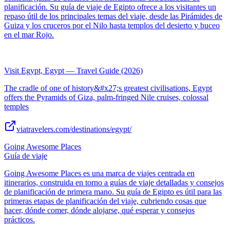
planificación. Su guía de viaje de Egipto ofrece a los visitantes un
repaso útil de los principales temas del viaje, desde las Pirámides de
Guiza y los cruceros por el Nilo hasta templos del desierto y buceo
en el mar Rojo.
Visit Egypt, Egypt — Travel Guide (2026)
The cradle of one of history&#x27;s greatest civilisations, Egypt
offers the Pyramids of Giza, palm-fringed Nile cruises, colossal
temples
viatravelers.com/destinations/egypt/
Going Awesome Places
Guía de viaje
Going Awesome Places es una marca de viajes centrada en
itinerarios, construida en torno a guías de viaje detalladas y consejos
de planificación de primera mano. Su guía de Egipto es útil para las
primeras etapas de planificación del viaje, cubriendo cosas que
hacer, dónde comer, dónde alojarse, qué esperar y consejos
prácticos.