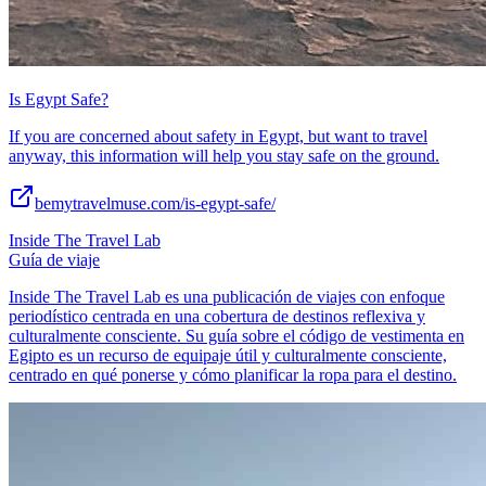
Is Egypt Safe?
If you are concerned about safety in Egypt, but want to travel
anyway, this information will help you stay safe on the ground.
bemytravelmuse.com/is-egypt-safe/
Inside The Travel Lab
Guía de viaje
Inside The Travel Lab es una publicación de viajes con enfoque
periodístico centrada en una cobertura de destinos reflexiva y
culturalmente consciente. Su guía sobre el código de vestimenta en
Egipto es un recurso de equipaje útil y culturalmente consciente,
centrado en qué ponerse y cómo planificar la ropa para el destino.