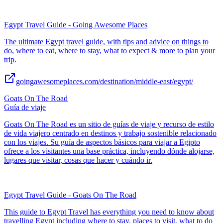
Egypt Travel Guide - Going Awesome Places
The ultimate Egypt travel guide, with tips and advice on things to
do, where to eat, where to stay, what to expect & more to plan your
trip.
goingawesomeplaces.com/destination/middle-east/egypt/
Goats On The Road
Guía de viaje
Goats On The Road es un sitio de guías de viaje y recurso de estilo
de vida viajero centrado en destinos y trabajo sostenible relacionado
con los viajes. Su guía de aspectos básicos para viajar a Egipto
ofrece a los visitantes una base práctica, incluyendo dónde alojarse,
lugares que visitar, cosas que hacer y cuándo ir.
Egypt Travel Guide - Goats On The Road
This guide to Egypt Travel has everything you need to know about
travelling Egypt including where to stay, places to visit, what to do