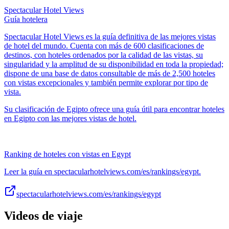
Spectacular Hotel Views
Guía hotelera
Spectacular Hotel Views es la guía definitiva de las mejores vistas
de hotel del mundo. Cuenta con más de 600 clasificaciones de
destinos, con hoteles ordenados por la calidad de las vistas, su
singularidad y la amplitud de su disponibilidad en toda la propiedad;
dispone de una base de datos consultable de más de 2,500 hoteles
con vistas excepcionales y también permite explorar por tipo de
vista.
Su clasificación de Egipto ofrece una guía útil para encontrar hoteles
en Egipto con las mejores vistas de hotel.
Ranking de hoteles con vistas en Egypt
Leer la guía en spectacularhotelviews.com/es/rankings/egypt.
spectacularhotelviews.com/es/rankings/egypt
Videos de viaje