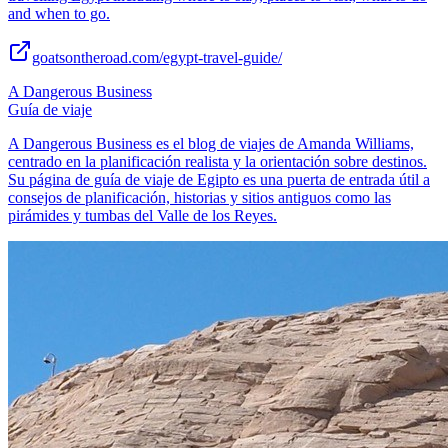
and when to go.
goatsontheroad.com/egypt-travel-guide/
A Dangerous Business
Guía de viaje
A Dangerous Business es el blog de viajes de Amanda Williams,
centrado en la planificación realista y la orientación sobre destinos.
Su página de guía de viaje de Egipto es una puerta de entrada útil a
consejos de planificación, historias y sitios antiguos como las
pirámides y tumbas del Valle de los Reyes.