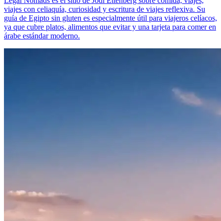
Legal Nomads es el sitio de Jodi Ettenberg sobre comida, viajes,
viajes con celiaquía, curiosidad y escritura de viajes reflexiva. Su
guía de Egipto sin gluten es especialmente útil para viajeros celíacos,
ya que cubre platos, alimentos que evitar y una tarjeta para comer en
árabe estándar moderno.