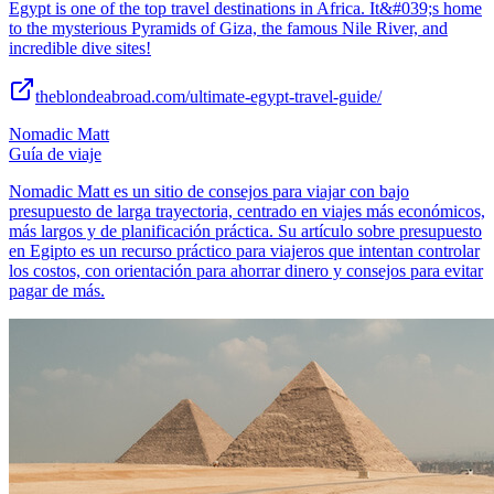
Egypt is one of the top travel destinations in Africa. It&#039;s home
to the mysterious Pyramids of Giza, the famous Nile River, and
incredible dive sites!
theblondeabroad.com/ultimate-egypt-travel-guide/
Nomadic Matt
Guía de viaje
Nomadic Matt es un sitio de consejos para viajar con bajo
presupuesto de larga trayectoria, centrado en viajes más económicos,
más largos y de planificación práctica. Su artículo sobre presupuesto
en Egipto es un recurso práctico para viajeros que intentan controlar
los costos, con orientación para ahorrar dinero y consejos para evitar
pagar de más.