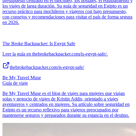
presupuesto centrado en el mochileo, los hostales, el equipamiento y
los viajes de larga duración. Su guía de seguridad en Egipto es un
recurso práctico para mochileros y viajeros con bajo presupuesto,
con consejos y recomendaciones para visitar el país de forma segura
en 2026.
The Broke Backpacker: Is Egypt Safe
Leer la guía en thebrokebackpacker.com/is-egypt-safe/.
thebrokebackpacker.com/is-egypt-safe/
Be My Travel Muse
Guía de viaje
Be My Travel Muse es el blog de viajes para mujeres que viajan
solas y negocio de viajes de Kristin Addis, orientado a viajes
aventureros y centrados en mujeres. Su artículo sobre seguridad en
Egipto es un recurso reflexivo para viajeros preocupados por
mantenerse seguros y preparados durante su estancia en el destino.