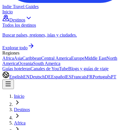
Indie Travel Guides
Inicio
Destinos
Todos los destinos
Buscar países, regiones, islas y ciudades.
Explorar todo
Regiones
Africa
Asia
Caribbean
Central America
Europe
Middle East
North
America
Oceania
South America
Guías hoteleras
Canales de YouTube
Blogs y guías de viaje
English
EN
Deutsch
DE
Español
ES
Français
FR
Português
PT
Inicio
Destinos
Africa