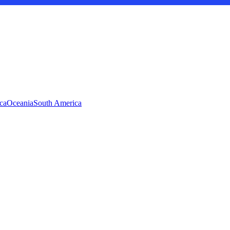
ca
Oceania
South America