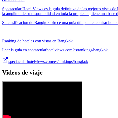
Spectacular Hotel Views es la guía definitiva de las mejores vistas de
la amplitud de su disponibilidad en toda la propiedad; tiene una base 
Su clasificación de Bangkok ofrece una guía útil para encontrar hotel
Ranking de hoteles con vistas en Bangkok
Leer la guía en spectacularhotelviews.com/es/rankings/bangkok.
spectacularhotelviews.com/es/rankings/bangkok
Videos de viaje