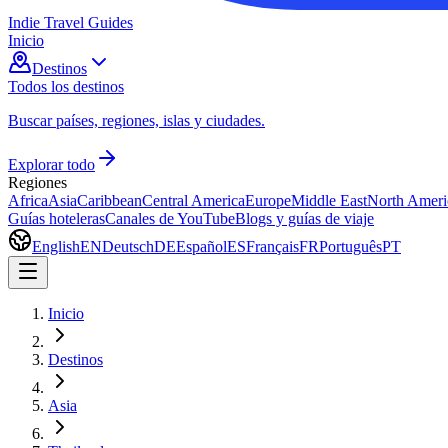
Indie Travel Guides
Inicio
Destinos
Todos los destinos
Buscar países, regiones, islas y ciudades.
Explorar todo
Regiones
Africa
Asia
Caribbean
Central America
Europe
Middle East
North Ameri
Guías hoteleras
Canales de YouTube
Blogs y guías de viaje
English
EN
Deutsch
DE
Español
ES
Français
FR
Português
PT
Inicio
Destinos
Asia