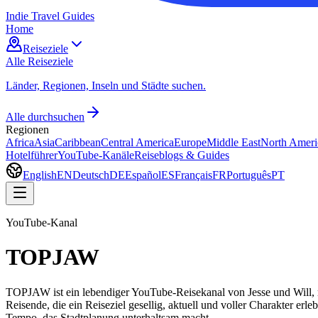
Indie Travel Guides
Home
Reiseziele
Alle Reiseziele
Länder, Regionen, Inseln und Städte suchen.
Alle durchsuchen
Regionen
Africa
Asia
Caribbean
Central America
Europe
Middle East
North Ameri
Hotelführer
YouTube-Kanäle
Reiseblogs & Guides
English
EN
Deutsch
DE
Español
ES
Français
FR
Português
PT
YouTube-Kanal
TOPJAW
TOPJAW ist ein lebendiger YouTube-Reisekanal von Jesse und Will, mi
Reisende, die ein Reiseziel gesellig, aktuell und voller Charakter 
Tempo, das Stadtplanung unterhaltsam macht.