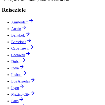
Reiseziele
Amsterdam
Austin
Bangkok
Barcelona
Cape Town
Cornwall
Dubai
India
Lisbon
Los Angeles
Lyon
Mexico City
Paris