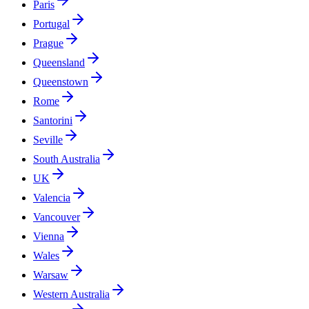
Paris
Portugal
Prague
Queensland
Queenstown
Rome
Santorini
Seville
South Australia
UK
Valencia
Vancouver
Vienna
Wales
Warsaw
Western Australia