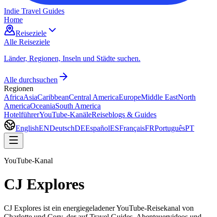
Indie Travel Guides
Home
Reiseziele
Alle Reiseziele
Länder, Regionen, Inseln und Städte suchen.
Alle durchsuchen
Regionen
Africa
Asia
Caribbean
Central America
Europe
Middle East
North
America
Oceania
South America
Hotelführer
YouTube-Kanäle
Reiseblogs & Guides
English
EN
Deutsch
DE
Español
ES
Français
FR
Português
PT
YouTube-Kanal
CJ Explores
CJ Explores ist ein energiegeladener YouTube-Reisekanal von
Charlotte und Cory, der auf Travel Guides, Abenteuervideos und