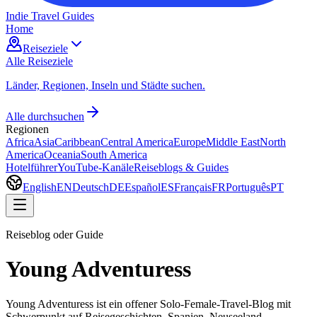
Indie Travel Guides
Home
Reiseziele
Alle Reiseziele
Länder, Regionen, Inseln und Städte suchen.
Alle durchsuchen
Regionen
Africa
Asia
Caribbean
Central America
Europe
Middle East
North
America
Oceania
South America
Hotelführer
YouTube-Kanäle
Reiseblogs & Guides
English
EN
Deutsch
DE
Español
ES
Français
FR
Português
PT
Reiseblog oder Guide
Young Adventuress
Young Adventuress ist ein offener Solo-Female-Travel-Blog mit
Schwerpunkt auf Reisegeschichten, Spanien, Neuseeland,