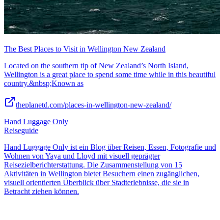
The Best Places to Visit in Wellington New Zealand
Located on the southern tip of New Zealand’s North Island,
Wellington is a great place to spend some time while in this beautiful
country.&nbsp;Known as
theplanetd.com/places-in-wellington-new-zealand/
Hand Luggage Only
Reiseguide
Hand Luggage Only ist ein Blog über Reisen, Essen, Fotografie und
Wohnen von Yaya und Lloyd mit visuell geprägter
Reisezielberichterstattung. Die Zusammenstellung von 15
Aktivitäten in Wellington bietet Besuchern einen zugänglichen,
visuell orientierten Überblick über Stadterlebnisse, die sie in
Betracht ziehen können.