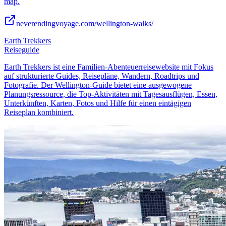
map.
neverendingvoyage.com/wellington-walks/
Earth Trekkers
Reiseguide
Earth Trekkers ist eine Familien-Abenteuerreisewebsite mit Fokus
auf strukturierte Guides, Reisepläne, Wandern, Roadtrips und
Fotografie. Der Wellington-Guide bietet eine ausgewogene
Planungsressource, die Top-Aktivitäten mit Tagesausflügen, Essen,
Unterkünften, Karten, Fotos und Hilfe für einen eintägigen
Reiseplan kombiniert.