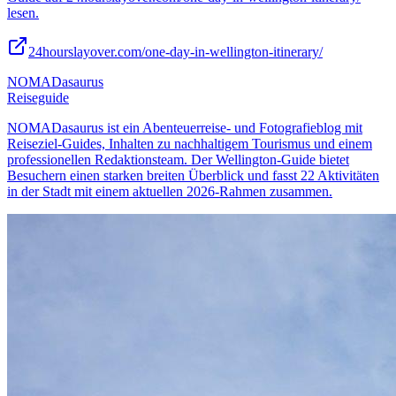
lesen.
24hourslayover.com/one-day-in-wellington-itinerary/
NOMADasaurus
Reiseguide
NOMADasaurus ist ein Abenteuerreise- und Fotografieblog mit
Reiseziel-Guides, Inhalten zu nachhaltigem Tourismus und einem
professionellen Redaktionsteam. Der Wellington-Guide bietet
Besuchern einen starken breiten Überblick und fasst 22 Aktivitäten
in der Stadt mit einem aktuellen 2026-Rahmen zusammen.