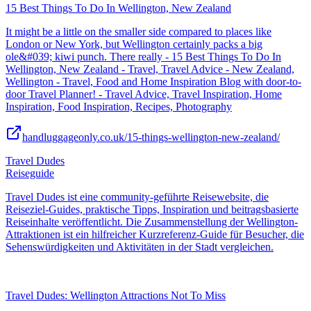
15 Best Things To Do In Wellington, New Zealand
It might be a little on the smaller side compared to places like
London or New York, but Wellington certainly packs a big
ole&#039; kiwi punch. There really - 15 Best Things To Do In
Wellington, New Zealand - Travel, Travel Advice - New Zealand,
Wellington - Travel, Food and Home Inspiration Blog with door-to-
door Travel Planner! - Travel Advice, Travel Inspiration, Home
Inspiration, Food Inspiration, Recipes, Photography
handluggageonly.co.uk/15-things-wellington-new-zealand/
Travel Dudes
Reiseguide
Travel Dudes ist eine community-geführte Reisewebsite, die
Reiseziel-Guides, praktische Tipps, Inspiration und beitragsbasierte
Reiseinhalte veröffentlicht. Die Zusammenstellung der Wellington-
Attraktionen ist ein hilfreicher Kurzreferenz-Guide für Besucher, die
Sehenswürdigkeiten und Aktivitäten in der Stadt vergleichen.
Travel Dudes: Wellington Attractions Not To Miss