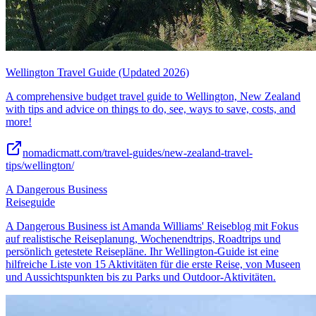
Wellington Travel Guide (Updated 2026)
A comprehensive budget travel guide to Wellington, New Zealand
with tips and advice on things to do, see, ways to save, costs, and
more!
nomadicmatt.com/travel-guides/new-zealand-travel-
tips/wellington/
A Dangerous Business
Reiseguide
A Dangerous Business ist Amanda Williams' Reiseblog mit Fokus
auf realistische Reiseplanung, Wochenendtrips, Roadtrips und
persönlich getestete Reisepläne. Ihr Wellington-Guide ist eine
hilfreiche Liste von 15 Aktivitäten für die erste Reise, von Museen
und Aussichtspunkten bis zu Parks und Outdoor-Aktivitäten.