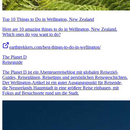
Top 10 Things to Do in Wellington, New Zealand
Here are 10 amazing things to do in Wellington, New Zealand.
Which ones do you want to do?
earthtrekkers.com/best-things-to-do-in-wellington/
The Planet D
Reiseguide
The Planet D ist ein Abenteuerreiseblog mit globalen Reiseziel-
Guides, Reiseplänen, Reisetipps und persönlichen Reisegeschichten.
Der Wellington-Artikel ist ein guter Ausgangspunkt für Reisende,
die Neuseelands Hauptstadt in eine größere Reise einbauen, mit
Fokus auf Besuchsorte rund um die Stadt.