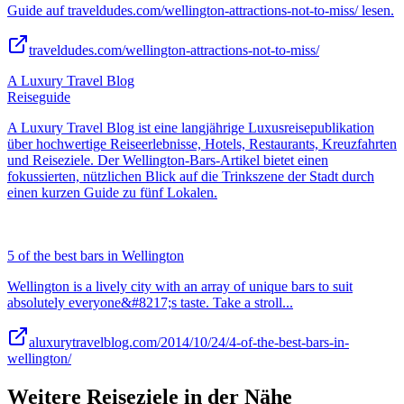
Guide auf traveldudes.com/wellington-attractions-not-to-miss/ lesen.
traveldudes.com/wellington-attractions-not-to-miss/
A Luxury Travel Blog
Reiseguide
A Luxury Travel Blog ist eine langjährige Luxusreisepublikation
über hochwertige Reiseerlebnisse, Hotels, Restaurants, Kreuzfahrten
und Reiseziele. Der Wellington-Bars-Artikel bietet einen
fokussierten, nützlichen Blick auf die Trinkszene der Stadt durch
einen kurzen Guide zu fünf Lokalen.
5 of the best bars in Wellington
Wellington is a lively city with an array of unique bars to suit
absolutely everyone&#8217;s taste. Take a stroll...
aluxurytravelblog.com/2014/10/24/4-of-the-best-bars-in-
wellington/
Weitere Reiseziele in der Nähe