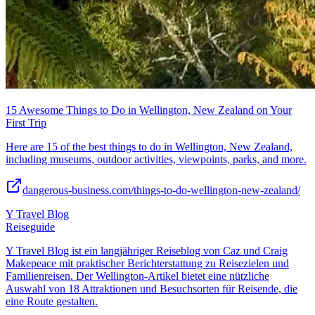
15 Awesome Things to Do in Wellington, New Zealand on Your
First Trip
Here are 15 of the best things to do in Wellington, New Zealand,
including museums, outdoor activities, viewpoints, parks, and more.
dangerous-business.com/things-to-do-wellington-new-zealand/
Y Travel Blog
Reiseguide
Y Travel Blog ist ein langjähriger Reiseblog von Caz und Craig
Makepeace mit praktischer Berichterstattung zu Reisezielen und
Familienreisen. Der Wellington-Artikel bietet eine nützliche
Auswahl von 18 Attraktionen und Besuchsorten für Reisende, die
eine Route gestalten.