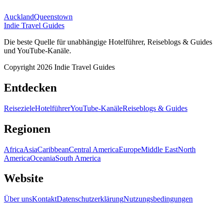
Auckland
Queenstown
Indie Travel Guides
Die beste Quelle für unabhängige Hotelführer, Reiseblogs & Guides
und YouTube-Kanäle.
Copyright 2026 Indie Travel Guides
Entdecken
Reiseziele
Hotelführer
YouTube-Kanäle
Reiseblogs & Guides
Regionen
Africa
Asia
Caribbean
Central America
Europe
Middle East
North
America
Oceania
South America
Website
Über uns
Kontakt
Datenschutzerklärung
Nutzungsbedingungen