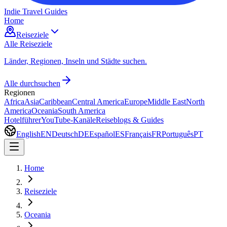
Indie Travel Guides
Home
Reiseziele
Alle Reiseziele
Länder, Regionen, Inseln und Städte suchen.
Alle durchsuchen
Regionen
Africa
Asia
Caribbean
Central America
Europe
Middle East
North
America
Oceania
South America
Hotelführer
YouTube-Kanäle
Reiseblogs & Guides
English
EN
Deutsch
DE
Español
ES
Français
FR
Português
PT
Home
Reiseziele
Oceania