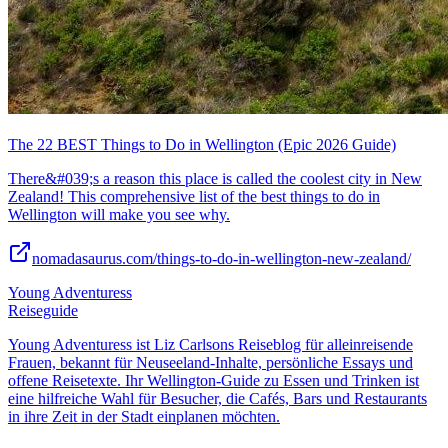
The 22 BEST Things to Do in Wellington (Epic 2026 Guide)
There&#039;s a reason this place is called the coolest city in New
Zealand! This comprehensive list of the best things to do in
Wellington will make you see why.
nomadasaurus.com/things-to-do-in-wellington-new-zealand/
Young Adventuress
Reiseguide
Young Adventuress ist Liz Carlsons Reiseblog für alleinreisende
Frauen, bekannt für Neuseeland-Inhalte, persönliche Essays und
offene Reisetexte. Ihr Wellington-Guide zu Essen und Trinken ist
eine hilfreiche Wahl für Besucher, die Cafés, Bars und Restaurants
in ihre Zeit in der Stadt einplanen möchten.