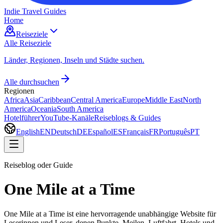
Indie Travel Guides
Home
Reiseziele
Alle Reiseziele
Länder, Regionen, Inseln und Städte suchen.
Alle durchsuchen
Regionen
Africa
Asia
Caribbean
Central America
Europe
Middle East
North
America
Oceania
South America
Hotelführer
YouTube-Kanäle
Reiseblogs & Guides
English
EN
Deutsch
DE
Español
ES
Français
FR
Português
PT
Reiseblog oder Guide
One Mile at a Time
One Mile at a Time ist eine hervorragende unabhängige Website für
Leserinnen und Leser, denen Punkte, Meilen, Luftfahrt, Hotels und