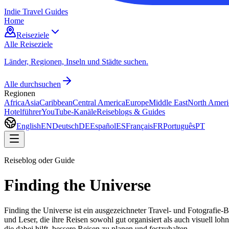
Indie Travel Guides
Home
Reiseziele
Alle Reiseziele
Länder, Regionen, Inseln und Städte suchen.
Alle durchsuchen
Regionen
Africa
Asia
Caribbean
Central America
Europe
Middle East
North Ameri
Hotelführer
YouTube-Kanäle
Reiseblogs & Guides
English
EN
Deutsch
DE
Español
ES
Français
FR
Português
PT
Reiseblog oder Guide
Finding the Universe
Finding the Universe ist ein ausgezeichneter Travel- und Fotografie-
und Leser, die ihre Reisen sowohl gut organisiert als auch visuell lo
die dabei hilft, bessere Reisen zu planen und festzuhalten.