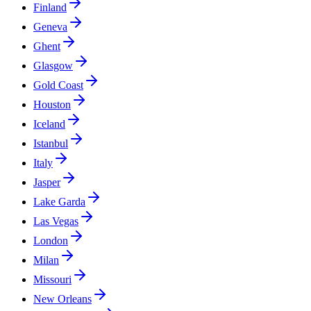
Finland
Geneva
Ghent
Glasgow
Gold Coast
Houston
Iceland
Istanbul
Italy
Jasper
Lake Garda
Las Vegas
London
Milan
Missouri
New Orleans