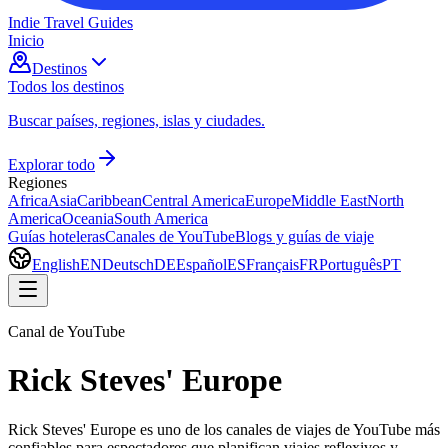
Indie Travel Guides
Inicio
Destinos
Todos los destinos
Buscar países, regiones, islas y ciudades.
Explorar todo
Regiones
Africa
Asia
Caribbean
Central America
Europe
Middle East
North
America
Oceania
South America
Guías hoteleras
Canales de YouTube
Blogs y guías de viaje
English
EN
Deutsch
DE
Español
ES
Français
FR
Português
PT
Canal de YouTube
Rick Steves' Europe
Rick Steves' Europe es uno de los canales de viajes de YouTube más
confiables para espectadores que planifican viajes reflexivos y