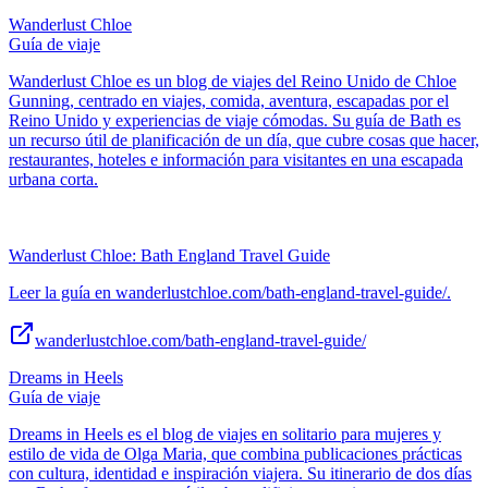
Wanderlust Chloe
Guía de viaje
Wanderlust Chloe es un blog de viajes del Reino Unido de Chloe
Gunning, centrado en viajes, comida, aventura, escapadas por el
Reino Unido y experiencias de viaje cómodas. Su guía de Bath es
un recurso útil de planificación de un día, que cubre cosas que hacer,
restaurantes, hoteles e información para visitantes en una escapada
urbana corta.
Wanderlust Chloe: Bath England Travel Guide
Leer la guía en wanderlustchloe.com/bath-england-travel-guide/.
wanderlustchloe.com/bath-england-travel-guide/
Dreams in Heels
Guía de viaje
Dreams in Heels es el blog de viajes en solitario para mujeres y
estilo de vida de Olga Maria, que combina publicaciones prácticas
con cultura, identidad e inspiración viajera. Su itinerario de dos días