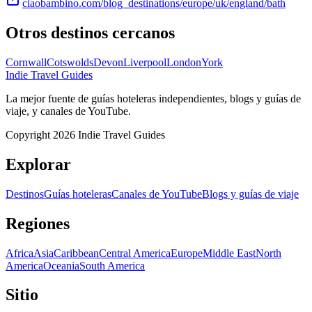
ciaobambino.com/blog_destinations/europe/uk/england/bath
Otros destinos cercanos
Cornwall
Cotswolds
Devon
Liverpool
London
York
Indie Travel Guides
La mejor fuente de guías hoteleras independientes, blogs y guías de
viaje, y canales de YouTube.
Copyright 2026 Indie Travel Guides
Explorar
Destinos
Guías hoteleras
Canales de YouTube
Blogs y guías de viaje
Regiones
Africa
Asia
Caribbean
Central America
Europe
Middle East
North
America
Oceania
South America
Sitio