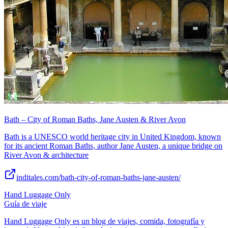
Bath – City of Roman Baths, Jane Austen & River Avon
Bath is a UNESCO world heritage city in United Kingdom, known
for its ancient Roman Baths, author Jane Austen, a unique bridge on
River Avon & architecture
inditales.com/bath-city-of-roman-baths-jane-austen/
Hand Luggage Only
Guía de viaje
Hand Luggage Only es un blog de viajes, comida, fotografía y