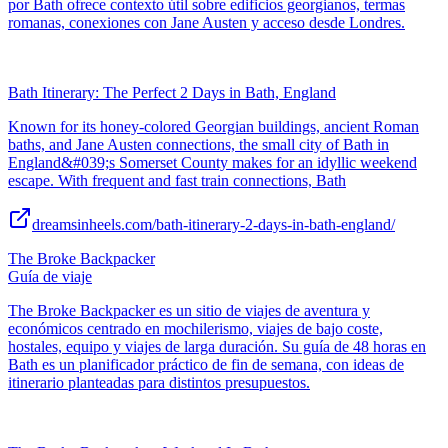
por Bath ofrece contexto útil sobre edificios georgianos, termas
romanas, conexiones con Jane Austen y acceso desde Londres.
Bath Itinerary: The Perfect 2 Days in Bath, England
Known for its honey-colored Georgian buildings, ancient Roman
baths, and Jane Austen connections, the small city of Bath in
England&#039;s Somerset County makes for an idyllic weekend
escape. With frequent and fast train connections, Bath
dreamsinheels.com/bath-itinerary-2-days-in-bath-england/
The Broke Backpacker
Guía de viaje
The Broke Backpacker es un sitio de viajes de aventura y
económicos centrado en mochilerismo, viajes de bajo coste,
hostales, equipo y viajes de larga duración. Su guía de 48 horas en
Bath es un planificador práctico de fin de semana, con ideas de
itinerario planteadas para distintos presupuestos.