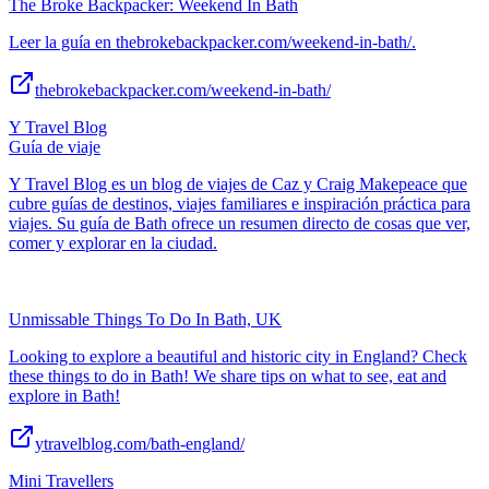
The Broke Backpacker: Weekend In Bath
Leer la guía en thebrokebackpacker.com/weekend-in-bath/.
thebrokebackpacker.com/weekend-in-bath/
Y Travel Blog
Guía de viaje
Y Travel Blog es un blog de viajes de Caz y Craig Makepeace que
cubre guías de destinos, viajes familiares e inspiración práctica para
viajes. Su guía de Bath ofrece un resumen directo de cosas que ver,
comer y explorar en la ciudad.
Unmissable Things To Do In Bath, UK
Looking to explore a beautiful and historic city in England? Check
these things to do in Bath! We share tips on what to see, eat and
explore in Bath!
ytravelblog.com/bath-england/
Mini Travellers