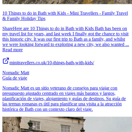
10 Things to do in Bath with Kids - Mini Travellers - Family Travel
& Family Holiday Tips
ShareHere are 10 Things to do in Bath with Kids Bath has been on
my travel list for years, and last week I finally got the chance to visit
this historic city. It was our first trip to Bath as a family, and whilst
we were looking forward to exploring a new city, we also wanted ...
Read more
minitravellers.co.uk/10-things-bath-with-kids/
Nomadic Matt
Guía de viaje
Nomadic Matt es un sitio veterano de consejos para viajar con
presupuesto ajustado centrado en viajes más baratos y largos,
planificación de viajes, alojamiento y guías de destinos. Su guía de
las termas romanas es útil para planificar una visita a la atracción
histórica de Bath con un contexto claro del viaje.