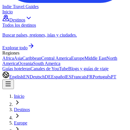
Indie Travel Guides
Inicio
Destinos
Todos los destinos
Buscar países, regiones, islas y ciudades.
Explorar todo
Regiones
Africa
Asia
Caribbean
Central America
Europe
Middle East
North
America
Oceania
South America
Guías hoteleras
Canales de YouTube
Blogs y guías de viaje
English
EN
Deutsch
DE
Español
ES
Français
FR
Português
PT
Inicio
Destinos
Europe