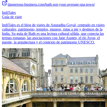
dangerous-business.com/bath-not-your-average-spa-town/
IndiTales
Guía de viaje
IndiTales es el blog de viajes de Anuradha Goyal, centrado en viajes
culturales, patrimonio, templos, museos, rutas a pie y destinos de la
India. Su guía de Bath es una lectura cultural sólida, que conecta las
termas romanas, las asociaciones con Jane Austen, el río Avon, el
puente, la arquitectura y el contexto de patrimonio UNESCO.