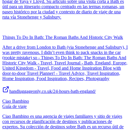
hogar de Yaya y Lloyd. Su artículo sobre una visita corta a Bath es
útil para un itinerario compacto centrado en las termas romanas, un
paseo histórico por la ciudad y contexto de diario de viaje de una
ruta vía Stonehenge y Salisbury.
Things To Do In Bath: The Roman Baths And Historic City Walk
After a drive from London to Bath (via Stonehenge and Salisbury), I
was pretty ravenous. I didn’t even think to pack snacks in the car
(rookie mistake) so - Things To Do In Bath: The Roman Baths And
Historic City Walk - Travel, Travel Journal - Bath, England, Europe,
United Kingdom - Travel, Food and Home Inspiration Blog with
door-to-door Travel Planner! - Travel Advice, Travel Inspiration,
Home Inspiration, Food Inspiration, Recipes, Photography
handluggageonly.co.uk/24-hours-bath-england/
Ciao Bambino
Guía de viaje
Ciao Bambino es una agencia de viajes familiares y sitio de viajes
con recursos de planificación de destinos y publicaciones de
expertos. Su colección de destinos sobre Bath es un recurso útil de