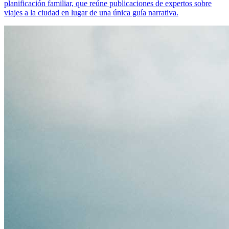
planificación familiar, que reúne publicaciones de expertos sobre
viajes a la ciudad en lugar de una única guía narrativa.