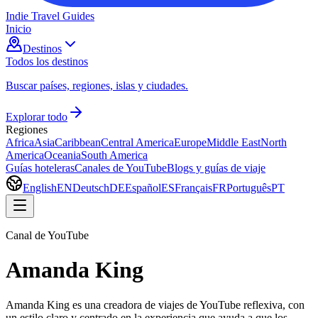
Indie Travel Guides
Inicio
Destinos
Todos los destinos
Buscar países, regiones, islas y ciudades.
Explorar todo
Regiones
Africa
Asia
Caribbean
Central America
Europe
Middle East
North
America
Oceania
South America
Guías hoteleras
Canales de YouTube
Blogs y guías de viaje
English
EN
Deutsch
DE
Español
ES
Français
FR
Português
PT
Canal de YouTube
Amanda King
Amanda King es una creadora de viajes de YouTube reflexiva, con
un estilo claro y centrado en la experiencia que ayuda a que los