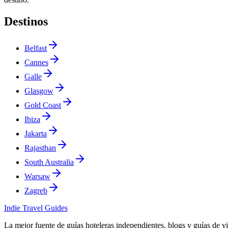
Destinos
Belfast
Cannes
Galle
Glasgow
Gold Coast
Ibiza
Jakarta
Rajasthan
South Australia
Warsaw
Zagreb
Indie Travel Guides
La mejor fuente de guías hoteleras independientes, blogs y guías de v