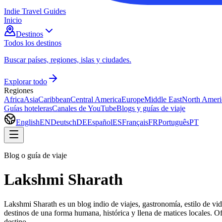
Indie Travel Guides
Inicio
Destinos
Todos los destinos
Buscar países, regiones, islas y ciudades.
Explorar todo
Regiones
Africa
Asia
Caribbean
Central America
Europe
Middle East
North Ameri
Guías hoteleras
Canales de YouTube
Blogs y guías de viaje
English
EN
Deutsch
DE
Español
ES
Français
FR
Português
PT
Blog o guía de viaje
Lakshmi Sharath
Lakshmi Sharath es un blog indio de viajes, gastronomía, estilo de vid
destinos de una forma humana, histórica y llena de matices locales. Of
destino.