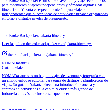
The Broke Backpacker es un sitio de aventura y viajes económicos
para mochileros, viajeros independientes y nómadas digitales. Su
itinerario de Yakarta es especialmente útil para viajeros
independientes que buscan ideas de actividades urbanas organizadas
en torno a distintos niveles de presupuesto.
The Broke Backpacker: Jakarta Itinerary
Leer la guía en thebrokebackpacker.com/jakarta-itinerary/.
thebrokebackpacker.com/jakarta-itinerary/
NOMADasaurus
Guía de viaje
NOMADasaurus es un blog de viajes de aventura y fotografía con
un amplio enfoque editorial para guías de destinos y planificación de
viajes. Su guía de Yakarta ofrece una introducción concisa y
centrada en actividades a la capital y ciudad más grande de
Indonesia a través de cinco cosas que hacer.