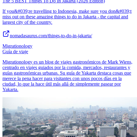
The 5 BEST Things To Do In Jakarta (2026 Edition)
If you&#039;re travelling to Indonesia, make sure you don&#039;t
miss out on these amazing things to do in Jakarta - the capital and
largest city of the country.
nomadasaurus.com/things-to-do-in-jakarta/
Migrationology
Guía de viaje
Migrationology es un blog de viajes gastronómicos de Mark Wiens,
centrado en viajes guiados por la comida, mercados, restaurantes y
guías gastronómicas urbanas. Su guía de Yakarta destaca cosas que
merece la pena hacer para visitantes con unos pocos días en la
ciudad, lo que la hace útil más allá de simplemente pasear por
Yakarta.