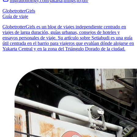
migrationology.com/jakarta-things-to-do/
GlobetrotterGirls
Guía de viaje
GlobetrotterGirls es un blog de viajes independiente centrado en
viajes de larga duración, guías urbanas, consejos de hoteles y
ensayos personales de viaje. Su artículo sobre Setiabudi es una guía
útil centrada en el barrio para viajeros que evalúan dónde alojarse en
Yakarta Central y en la zona del Triángulo Dorado de la ciudad.