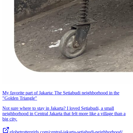
My favorite part of Jakarta: The Setiabudi neighborhood in the
"Golden Triangle"
Not sure where to stay in Jakarta? I loved Setiabudi, a small
neighborhood in Central Jakarta that felt more like a village than a
big city.
globetrottergirls.com/central-jakarta-setiabudi-neighborhood/