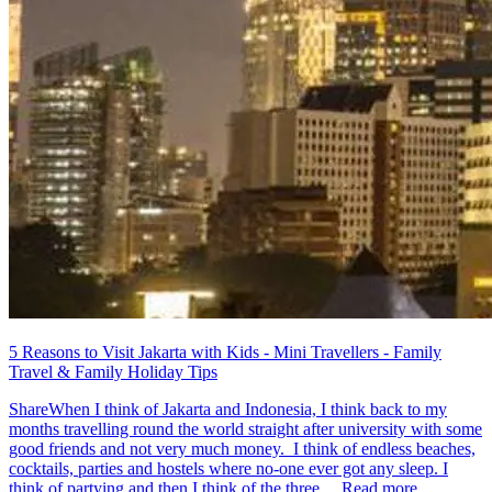
5 Reasons to Visit Jakarta with Kids - Mini Travellers - Family
Travel & Family Holiday Tips
ShareWhen I think of Jakarta and Indonesia, I think back to my
months travelling round the world straight after university with some
good friends and not very much money. I think of endless beaches,
cocktails, parties and hostels where no-one ever got any sleep. I
think of partying and then I think of the three ... Read more