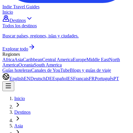
Indie Travel Guides
Inicio
Destinos
Todos los destinos
Buscar países, regiones, islas y ciudades.
Explorar todo
Regiones
Africa
Asia
Caribbean
Central America
Europe
Middle East
North
America
Oceania
South America
Guías hoteleras
Canales de YouTube
Blogs y guías de viaje
English
EN
Deutsch
DE
Español
ES
Français
FR
Português
PT
Inicio
Destinos
Asia