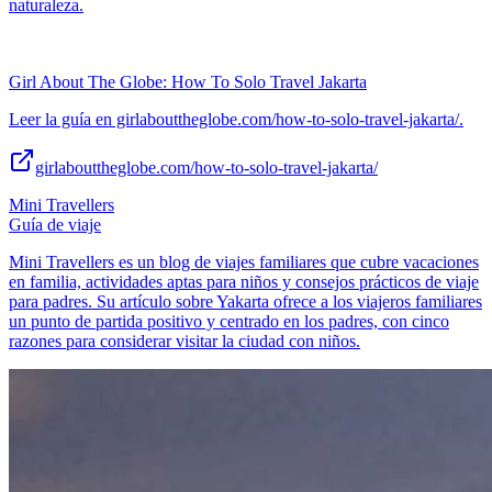
naturaleza.
Girl About The Globe: How To Solo Travel Jakarta
Leer la guía en girlabouttheglobe.com/how-to-solo-travel-jakarta/.
girlabouttheglobe.com/how-to-solo-travel-jakarta/
Mini Travellers
Guía de viaje
Mini Travellers es un blog de viajes familiares que cubre vacaciones
en familia, actividades aptas para niños y consejos prácticos de viaje
para padres. Su artículo sobre Yakarta ofrece a los viajeros familiares
un punto de partida positivo y centrado en los padres, con cinco
razones para considerar visitar la ciudad con niños.