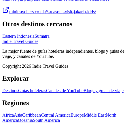
minitravellers.co.uk/5-reasons-visit-jakarta-kids/
Otros destinos cercanos
Eastern Indonesia
Sumatra
Indie Travel Guides
La mejor fuente de guías hoteleras independientes, blogs y guías de
viaje, y canales de YouTube.
Copyright 2026 Indie Travel Guides
Explorar
Destinos
Guías hoteleras
Canales de YouTube
Blogs y guías de viaje
Regiones
Africa
Asia
Caribbean
Central America
Europe
Middle East
North
America
Oceania
South America