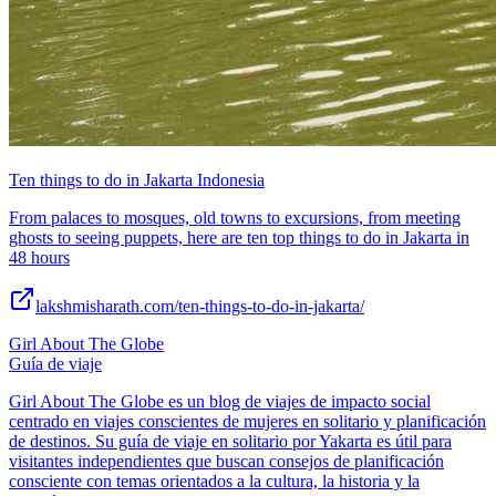
Ten things to do in Jakarta Indonesia
From palaces to mosques, old towns to excursions, from meeting
ghosts to seeing puppets, here are ten top things to do in Jakarta in
48 hours
lakshmisharath.com/ten-things-to-do-in-jakarta/
Girl About The Globe
Guía de viaje
Girl About The Globe es un blog de viajes de impacto social
centrado en viajes conscientes de mujeres en solitario y planificación
de destinos. Su guía de viaje en solitario por Yakarta es útil para
visitantes independientes que buscan consejos de planificación
consciente con temas orientados a la cultura, la historia y la