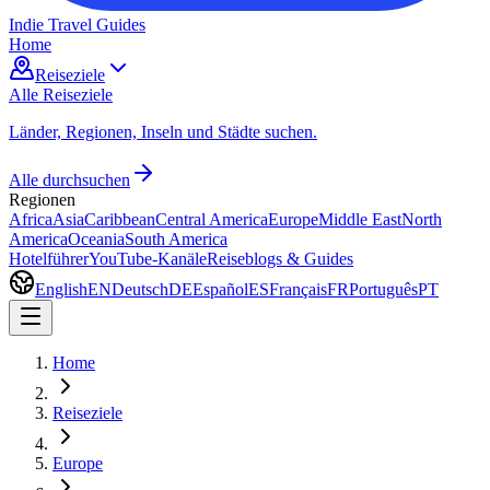
Indie Travel Guides
Home
Reiseziele
Alle Reiseziele
Länder, Regionen, Inseln und Städte suchen.
Alle durchsuchen
Regionen
Africa
Asia
Caribbean
Central America
Europe
Middle East
North
America
Oceania
South America
Hotelführer
YouTube-Kanäle
Reiseblogs & Guides
English
EN
Deutsch
DE
Español
ES
Français
FR
Português
PT
Home
Reiseziele
Europe