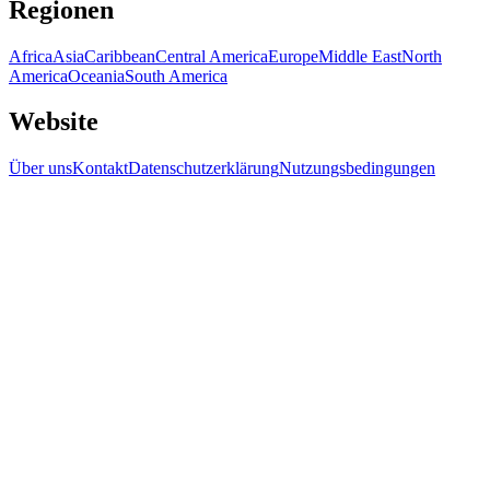
Regionen
Africa
Asia
Caribbean
Central America
Europe
Middle East
North
America
Oceania
South America
Website
Über uns
Kontakt
Datenschutzerklärung
Nutzungsbedingungen