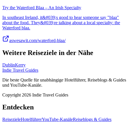
Try the Waterford Blaa – An Irish Specialty
In southeast Ireland, it&#039;s good to hear someone say "blaa"
about the food. They&#039;re talking about a local specialty: the
Waterford blaa.
aswesawit.com/waterford-blaa/
Weitere Reiseziele in der Nähe
Dublin
Kerry
Indie Travel Guides
Die beste Quelle für unabhängige Hotelführer, Reiseblogs & Guides
und YouTube-Kanäle.
Copyright 2026 Indie Travel Guides
Entdecken
Reiseziele
Hotelführer
YouTube-Kanäle
Reiseblogs & Guides