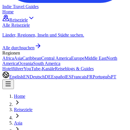
Indie Travel Guides
Home
Reiseziele
Alle Reiseziele
Länder, Regionen, Inseln und Städte suchen.
Alle durchsuchen
Regionen
Africa
Asia
Caribbean
Central America
Europe
Middle East
North
America
Oceania
South America
Hotelführer
YouTube-Kanäle
Reiseblogs & Guides
English
EN
Deutsch
DE
Español
ES
Français
FR
Português
PT
Home
Reiseziele
Asia