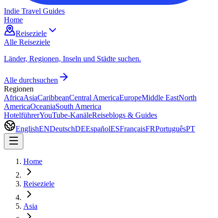
Indie Travel Guides
Home
Reiseziele
Alle Reiseziele
Länder, Regionen, Inseln und Städte suchen.
Alle durchsuchen
Regionen
Africa
Asia
Caribbean
Central America
Europe
Middle East
North
America
Oceania
South America
Hotelführer
YouTube-Kanäle
Reiseblogs & Guides
English
EN
Deutsch
DE
Español
ES
Français
FR
Português
PT
Home
Reiseziele
Asia