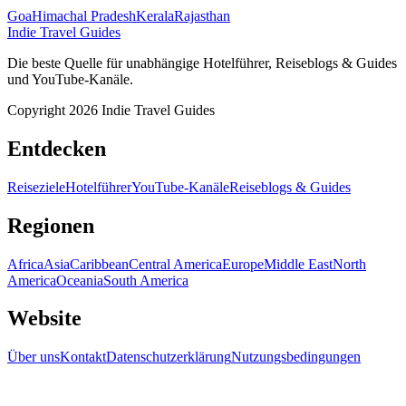
Goa
Himachal Pradesh
Kerala
Rajasthan
Indie Travel Guides
Die beste Quelle für unabhängige Hotelführer, Reiseblogs & Guides
und YouTube-Kanäle.
Copyright 2026 Indie Travel Guides
Entdecken
Reiseziele
Hotelführer
YouTube-Kanäle
Reiseblogs & Guides
Regionen
Africa
Asia
Caribbean
Central America
Europe
Middle East
North
America
Oceania
South America
Website
Über uns
Kontakt
Datenschutzerklärung
Nutzungsbedingungen