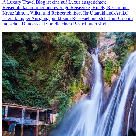
A Luxury Travel Blog ist eine auf Luxus ausgerichtete
Reisepublikation über hochwertige Reiseziele, Hotels, Restaurants,
Kreuzfahrten, Villen und Reiseerlebnisse. Ihr Uttarakhand-Artikel
ist ein knapper Ausgangspunkt zum Reiseziel und stellt fünf Orte im
indischen Bundesstaat vor, die einen Besuch wert sind.