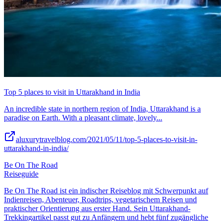
Top 5 places to visit in Uttarakhand in India
An incredible state in northern region of India, Uttarakhand is a
paradise on Earth. With a pleasant climate, lovely...
aluxurytravelblog.com/2021/05/11/top-5-places-to-visit-in-
uttarakhand-in-india/
Be On The Road
Reiseguide
Be On The Road ist ein indischer Reiseblog mit Schwerpunkt auf
Indienreisen, Abenteuer, Roadtrips, vegetarischem Reisen und
praktischer Orientierung aus erster Hand. Sein Uttarakhand-
Trekkingartikel passt gut zu Anfängern und hebt fünf zugängliche