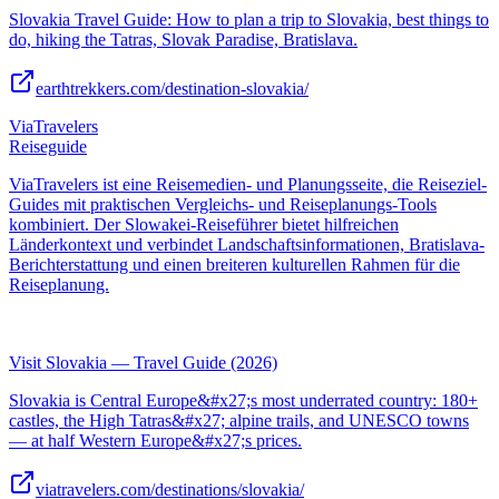
Slovakia Travel Guide: How to plan a trip to Slovakia, best things to
do, hiking the Tatras, Slovak Paradise, Bratislava.
earthtrekkers.com/destination-slovakia/
ViaTravelers
Reiseguide
ViaTravelers ist eine Reisemedien- und Planungsseite, die Reiseziel-
Guides mit praktischen Vergleichs- und Reiseplanungs-Tools
kombiniert. Der Slowakei-Reiseführer bietet hilfreichen
Länderkontext und verbindet Landschaftsinformationen, Bratislava-
Berichterstattung und einen breiteren kulturellen Rahmen für die
Reiseplanung.
Visit Slovakia — Travel Guide (2026)
Slovakia is Central Europe&#x27;s most underrated country: 180+
castles, the High Tatras&#x27; alpine trails, and UNESCO towns
— at half Western Europe&#x27;s prices.
viatravelers.com/destinations/slovakia/