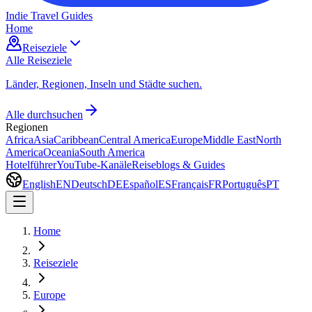
Indie Travel Guides
Home
Reiseziele
Alle Reiseziele
Länder, Regionen, Inseln und Städte suchen.
Alle durchsuchen
Regionen
Africa
Asia
Caribbean
Central America
Europe
Middle East
North
America
Oceania
South America
Hotelführer
YouTube-Kanäle
Reiseblogs & Guides
English
EN
Deutsch
DE
Español
ES
Français
FR
Português
PT
Home
Reiseziele
Europe