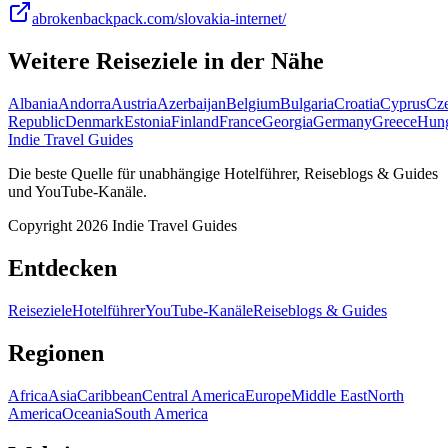
abrokenbackpack.com/slovakia-internet/
Weitere Reiseziele in der Nähe
Albania
Andorra
Austria
Azerbaijan
Belgium
Bulgaria
Croatia
Cyprus
Cz
Republic
Denmark
Estonia
Finland
France
Georgia
Germany
Greece
Hun
Indie Travel Guides
Die beste Quelle für unabhängige Hotelführer, Reiseblogs & Guides
und YouTube-Kanäle.
Copyright 2026 Indie Travel Guides
Entdecken
Reiseziele
Hotelführer
YouTube-Kanäle
Reiseblogs & Guides
Regionen
Africa
Asia
Caribbean
Central America
Europe
Middle East
North
America
Oceania
South America