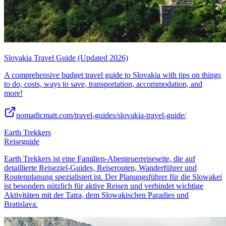
Slovakia Travel Guide (Updated 2026)
A comprehensive budget travel guide to Slovakia with tips on things
to do, costs, ways to save, transportation, accommodation, and
more!
nomadicmatt.com/travel-guides/slovakia-travel-guide/
Earth Trekkers
Reiseguide
Earth Trekkers ist eine Familien-Abenteuerreiseseite, die auf
detaillierte Reiseziel-Guides, Reiserouten, Wanderführer und
Routenplanung spezialisiert ist. Der Planungsführer für die Slowakei
ist besonders nützlich für aktive Reisen und verbindet wichtige
Aktivitäten mit der Tatra, dem Slowakischen Paradies und
Bratislava.