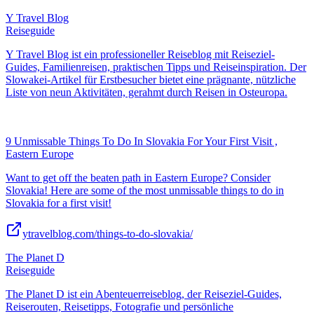
Y Travel Blog
Reiseguide
Y Travel Blog ist ein professioneller Reiseblog mit Reiseziel-
Guides, Familienreisen, praktischen Tipps und Reiseinspiration. Der
Slowakei-Artikel für Erstbesucher bietet eine prägnante, nützliche
Liste von neun Aktivitäten, gerahmt durch Reisen in Osteuropa.
9 Unmissable Things To Do In Slovakia For Your First Visit ,
Eastern Europe
Want to get off the beaten path in Eastern Europe? Consider
Slovakia! Here are some of the most unmissable things to do in
Slovakia for a first visit!
ytravelblog.com/things-to-do-slovakia/
The Planet D
Reiseguide
The Planet D ist ein Abenteuerreiseblog, der Reiseziel-Guides,
Reiserouten, Reisetipps, Fotografie und persönliche