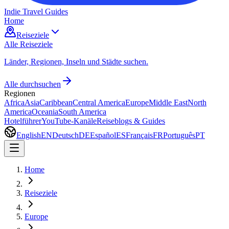
Indie Travel Guides
Home
Reiseziele
Alle Reiseziele
Länder, Regionen, Inseln und Städte suchen.
Alle durchsuchen
Regionen
Africa
Asia
Caribbean
Central America
Europe
Middle East
North
America
Oceania
South America
Hotelführer
YouTube-Kanäle
Reiseblogs & Guides
English
EN
Deutsch
DE
Español
ES
Français
FR
Português
PT
Home
Reiseziele
Europe