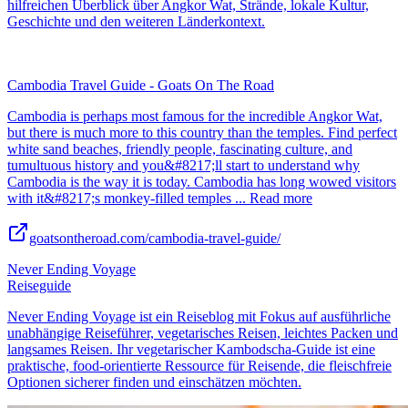
hilfreichen Überblick über Angkor Wat, Strände, lokale Kultur,
Geschichte und den weiteren Länderkontext.
Cambodia Travel Guide - Goats On The Road
Cambodia is perhaps most famous for the incredible Angkor Wat,
but there is much more to this country than the temples. Find perfect
white sand beaches, friendly people, fascinating culture, and
tumultuous history and you&#8217;ll start to understand why
Cambodia is the way it is today. Cambodia has long wowed visitors
with it&#8217;s monkey-filled temples ... Read more
goatsontheroad.com/cambodia-travel-guide/
Never Ending Voyage
Reiseguide
Never Ending Voyage ist ein Reiseblog mit Fokus auf ausführliche
unabhängige Reiseführer, vegetarisches Reisen, leichtes Packen und
langsames Reisen. Ihr vegetarischer Kambodscha-Guide ist eine
praktische, food-orientierte Ressource für Reisende, die fleischfreie
Optionen sicherer finden und einschätzen möchten.