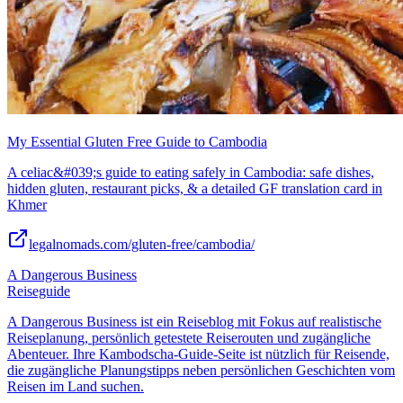
My Essential Gluten Free Guide to Cambodia
A celiac&#039;s guide to eating safely in Cambodia: safe dishes,
hidden gluten, restaurant picks, & a detailed GF translation card in
Khmer
legalnomads.com/gluten-free/cambodia/
A Dangerous Business
Reiseguide
A Dangerous Business ist ein Reiseblog mit Fokus auf realistische
Reiseplanung, persönlich getestete Reiserouten und zugängliche
Abenteuer. Ihre Kambodscha-Guide-Seite ist nützlich für Reisende,
die zugängliche Planungstipps neben persönlichen Geschichten vom
Reisen im Land suchen.