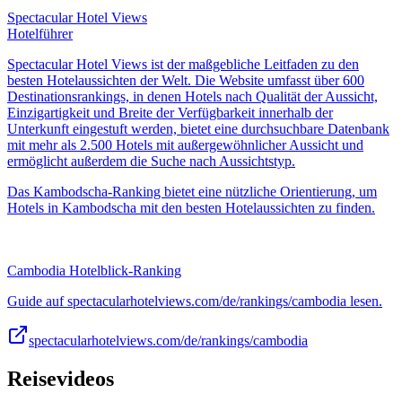
Spectacular Hotel Views
Hotelführer
Spectacular Hotel Views ist der maßgebliche Leitfaden zu den
besten Hotelaussichten der Welt. Die Website umfasst über 600
Destinationsrankings, in denen Hotels nach Qualität der Aussicht,
Einzigartigkeit und Breite der Verfügbarkeit innerhalb der
Unterkunft eingestuft werden, bietet eine durchsuchbare Datenbank
mit mehr als 2.500 Hotels mit außergewöhnlicher Aussicht und
ermöglicht außerdem die Suche nach Aussichtstyp.
Das Kambodscha-Ranking bietet eine nützliche Orientierung, um
Hotels in Kambodscha mit den besten Hotelaussichten zu finden.
Cambodia Hotelblick-Ranking
Guide auf spectacularhotelviews.com/de/rankings/cambodia lesen.
spectacularhotelviews.com/de/rankings/cambodia
Reisevideos