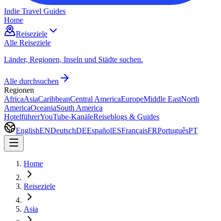
Indie Travel Guides
Home
Reiseziele
Alle Reiseziele
Länder, Regionen, Inseln und Städte suchen.
Alle durchsuchen
Regionen
Africa
Asia
Caribbean
Central America
Europe
Middle East
North
America
Oceania
South America
Hotelführer
YouTube-Kanäle
Reiseblogs & Guides
English
EN
Deutsch
DE
Español
ES
Français
FR
Português
PT
Home
Reiseziele
Asia