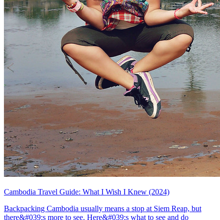
Cambodia Travel Guide: What I Wish I Knew (2024)
Backpacking Cambodia usually means a stop at Siem Reap, but
there&#039;s more to see. Here&#039;s what to see and do