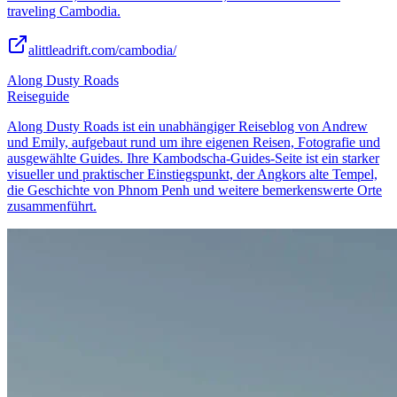
traveling Cambodia.
alittleadrift.com/cambodia/
Along Dusty Roads
Reiseguide
Along Dusty Roads ist ein unabhängiger Reiseblog von Andrew
und Emily, aufgebaut rund um ihre eigenen Reisen, Fotografie und
ausgewählte Guides. Ihre Kambodscha-Guides-Seite ist ein starker
visueller und praktischer Einstiegspunkt, der Angkors alte Tempel,
die Geschichte von Phnom Penh und weitere bemerkenswerte Orte
zusammenführt.