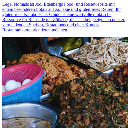
Legal Nomads ist Jodi Ettenbergs Food- und Reisewebsite mit
einem besonderen Fokus auf Zöliakie und glutenfreies Reisen. Ihr
glutenfreier Kambodscha-Guide ist eine wertvolle praktische
Ressource für Reisende mit Zöliakie, die sich bei geeigneten oder zu
vermeidenden Speisen, Restaurants und einer Khmer-
Restaurantkarte orientieren möchten.