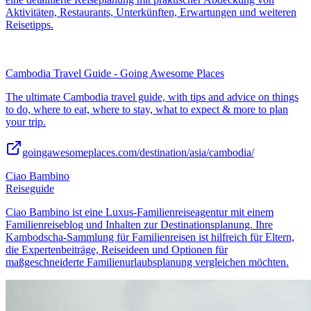
Aktivitäten, Restaurants, Unterkünften, Erwartungen und weiteren
Reisetipps.
Cambodia Travel Guide - Going Awesome Places
The ultimate Cambodia travel guide, with tips and advice on things
to do, where to eat, where to stay, what to expect & more to plan
your trip.
goingawesomeplaces.com/destination/asia/cambodia/
Ciao Bambino
Reiseguide
Ciao Bambino ist eine Luxus-Familienreiseagentur mit einem
Familienreiseblog und Inhalten zur Destinationsplanung. Ihre
Kambodscha-Sammlung für Familienreisen ist hilfreich für Eltern,
die Expertenbeiträge, Reiseideen und Optionen für
maßgeschneiderte Familienurlaubsplanung vergleichen möchten.