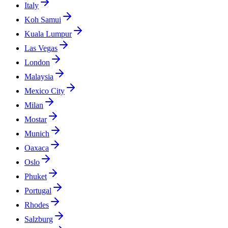
Italy
Koh Samui
Kuala Lumpur
Las Vegas
London
Malaysia
Mexico City
Milan
Mostar
Munich
Oaxaca
Oslo
Phuket
Portugal
Rhodes
Salzburg