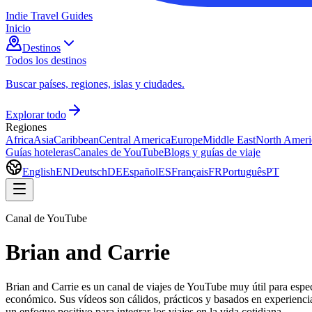
Indie Travel Guides
Inicio
Destinos
Todos los destinos
Buscar países, regiones, islas y ciudades.
Explorar todo
Regiones
Africa
Asia
Caribbean
Central America
Europe
Middle East
North Ameri
Guías hoteleras
Canales de YouTube
Blogs y guías de viaje
English
EN
Deutsch
DE
Español
ES
Français
FR
Português
PT
Canal de YouTube
Brian and Carrie
Brian and Carrie es un canal de viajes de YouTube muy útil para espec
económico. Sus vídeos son cálidos, prácticos y basados en experiencia
un enfoque positivo para integrar los viajes en la vida cotidiana.