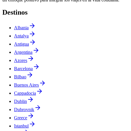
Destinos
Albania
Antalya
Antigua
Argentina
Azores
Barcelona
Bilbao
Buenos Aires
Cappadocia
Dublin
Dubrovnik
Greece
Istanbul