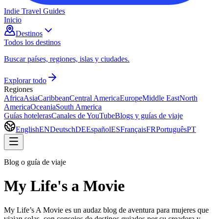
Indie Travel Guides
Inicio
Destinos
Todos los destinos
Buscar países, regiones, islas y ciudades.
Explorar todo
Regiones
Africa
Asia
Caribbean
Central America
Europe
Middle East
North
America
Oceania
South America
Guías hoteleras
Canales de YouTube
Blogs y guías de viaje
English
EN
Deutsch
DE
Español
ES
Français
FR
Português
PT
Blog o guía de viaje
My Life's a Movie
My Life’s A Movie es un audaz blog de aventura para mujeres que
viajan solas, con consejos de destinos guiados por su creadora y