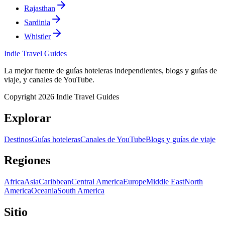
Rajasthan
Sardinia
Whistler
Indie Travel Guides
La mejor fuente de guías hoteleras independientes, blogs y guías de
viaje, y canales de YouTube.
Copyright 2026 Indie Travel Guides
Explorar
Destinos
Guías hoteleras
Canales de YouTube
Blogs y guías de viaje
Regiones
Africa
Asia
Caribbean
Central America
Europe
Middle East
North
America
Oceania
South America
Sitio