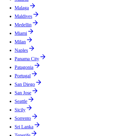
Malaga
Maldives
Medellin
Miami
Milan
Naples
Panama City
Patagonia
Portugal
San Diego
San Jose
Seattle
Sicily
Sorrento
Sri Lanka
Tenerife