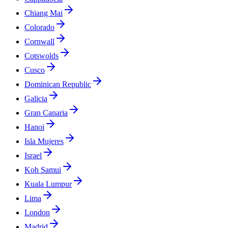
Chiang Mai
Colorado
Cornwall
Cotswolds
Cusco
Dominican Republic
Galicia
Gran Canaria
Hanoi
Isla Mujeres
Israel
Koh Samui
Kuala Lumpur
Lima
London
Madrid