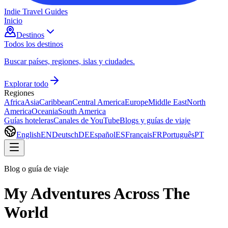
Indie Travel Guides
Inicio
Destinos
Todos los destinos
Buscar países, regiones, islas y ciudades.
Explorar todo
Regiones
Africa
Asia
Caribbean
Central America
Europe
Middle East
North
America
Oceania
South America
Guías hoteleras
Canales de YouTube
Blogs y guías de viaje
English
EN
Deutsch
DE
Español
ES
Français
FR
Português
PT
Blog o guía de viaje
My Adventures Across The
World