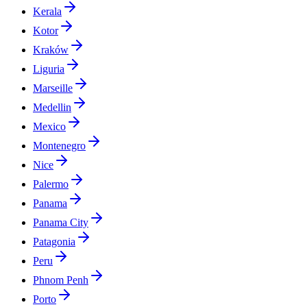
Kerala
Kotor
Kraków
Liguria
Marseille
Medellin
Mexico
Montenegro
Nice
Palermo
Panama
Panama City
Patagonia
Peru
Phnom Penh
Porto