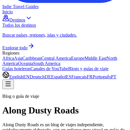
Indie Travel Guides
Inicio
Destinos
Todos los destinos
Buscar países, regiones, islas y ciudades.
Explorar todo
Regiones
Africa
Asia
Caribbean
Central America
Europe
Middle East
North
America
Oceania
South America
Guías hoteleras
Canales de YouTube
Blogs y guías de viaje
English
EN
Deutsch
DE
Español
ES
Français
FR
Português
PT
Blog o guía de viaje
Along Dusty Roads
Along Dusty Roads es un blog de viajes independiente,
cuidadosamente elaborado, con un enfoque muy visual en guías de